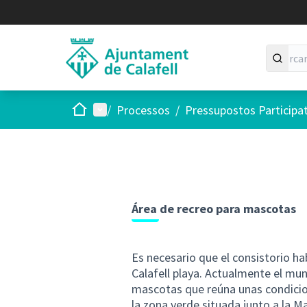
Inici
Menú principal
/
Processos
/
Pressupostos Participa
Área de recreo para mascotas
Es necesario que el consistorio ha
Calafell playa. Actualmente el mun
mascotas que reúna unas condicion
la zona verde situada junto a la M