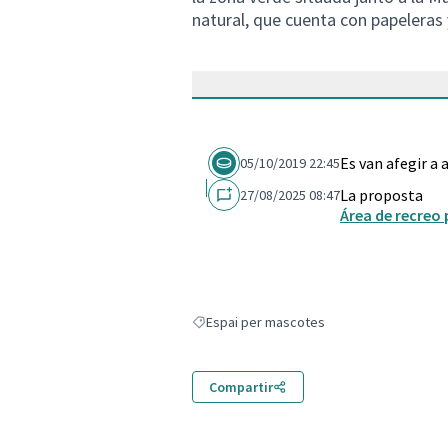
natural, que cuenta con papeleras
Es van afegir a
05/10/2019 22:45
La proposta
27/08/2025 08:47
Área de recreo
Espai per mascotes
Resultats en filtrar per: Espai per mascote
Compartir