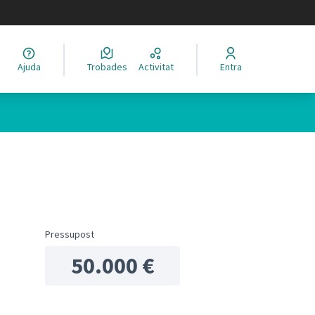
legir el idioma
Ajuda
Trobades
Activitat
Entra
ols de recursos
Pressupost
50.000 €