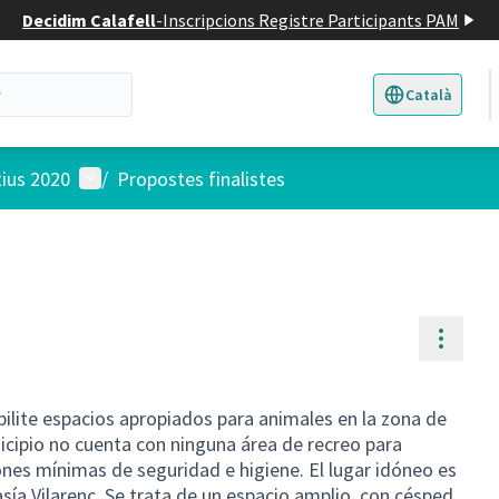
Decidim Calafell
-
Inscripcions Registre Participants PAM
Català
Triar la llengua
E
Menú d'usuari
tius 2020
/
Propostes finalistes
Contr
bilite espacios apropiados para animales en la zona de
icipio no cuenta con ninguna área de recreo para
es mínimas de seguridad e higiene. El lugar idóneo es
asía Vilarenc. Se trata de un espacio amplio, con césped