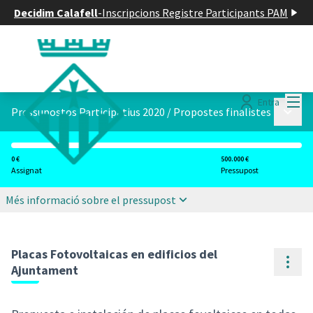
Decidim Calafell
-
Inscripcions Registre Participants PAM
Menú
Entra
Menú p
Pressupostos Participatius 2020
/
Propostes finalistes
0 €
500.000 €
Assignat
Pressupost
Més informació sobre el pressupost
Placas Fotovoltaicas en edificios del
Cont
Ajuntament