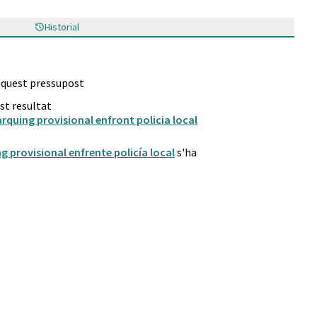
Historial
 aquest pressupost
st resultat
quing provisional enfront policia local
g provisional enfrente policía local
s'ha