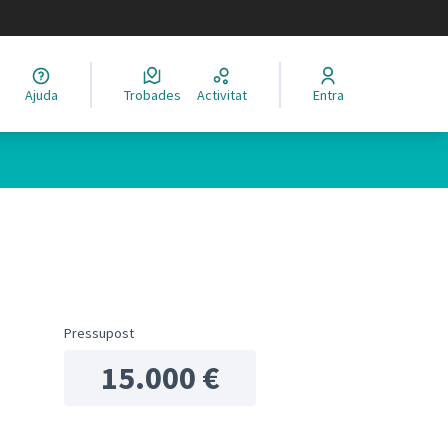
legir el idioma
Ajuda
Trobades
Activitat
Entra
ols de recursos
Pressupost
15.000 €