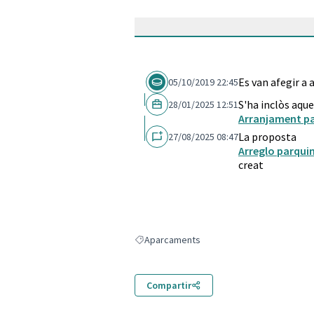
Es van afegir a
05/10/2019 22:45
S'ha inclòs aque
28/01/2025 12:51
Arranjament par
La proposta
27/08/2025 08:47
Arreglo parquin
creat
Aparcaments
Resultats en filtrar per: Aparcaments
Compartir