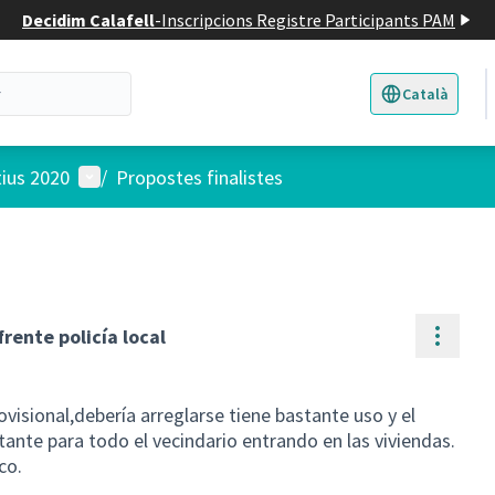
Decidim Calafell
-
Inscripcions Registre Participants PAM
Català
Triar la llengua
E
Menú d'usuari
tius 2020
/
Propostes finalistes
Contr
rente policía local
isional,debería arreglarse tiene bastante uso y el
tante para todo el vecindario entrando en las viviendas.
co.