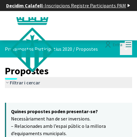
Decidim Calafell
-
Inscripcions Registre Participants PAM
Menú
Entra
Menú p
Pressupostos Participatius 2020
/
Propostes
Propostes
Filtrar i cercar
Saltar el mapa
Leaflet
|
©
HERE maps
6
El següent element és un mapa que presenta els components d'aq
+
Quines propostes poden presentar-se?
−
Necessàriament han de ser inversions.
– Relacionades amb l’espai públic o la millora
d’equipaments municipals.