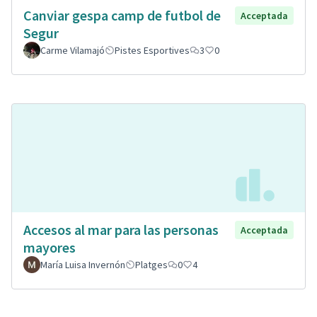
Canviar gespa camp de futbol de
Acceptada
Segur
Carme Vilamajó
Pistes Esportives
3
0
Accesos al mar para las personas
Acceptada
mayores
María Luisa Invernón
Platges
0
4