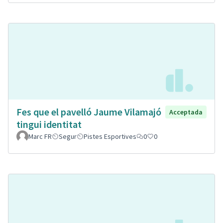
Fes que el pavelló Jaume Vilamajó
Acceptada
tingui identitat
Marc FR
Segur
Pistes Esportives
0
0