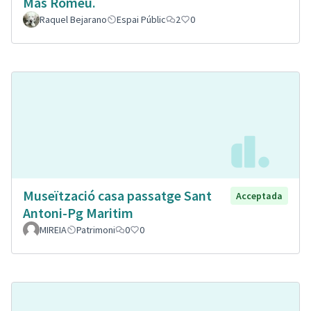
Mas Romeu.
Raquel Bejarano
Espai Públic
2
0
Museïtzació casa passatge Sant
Acceptada
Antoni-Pg Maritim
MIREIA
Patrimoni
0
0