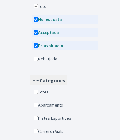
Tots
No resposta
Acceptada
En avaluació
Rebutjada
~ Categories
Totes
Aparcaments
Pistes Esportives
Carrers i Vials