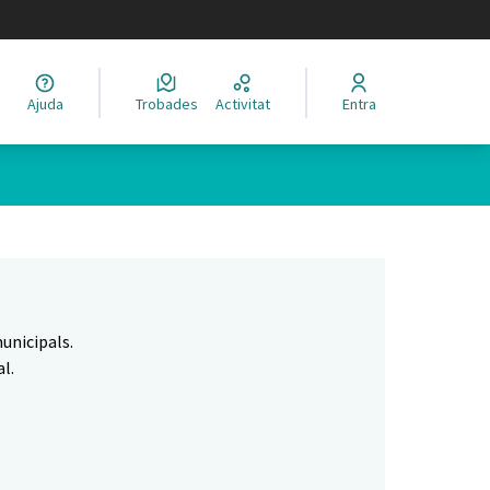
legir el idioma
Ajuda
Trobades
Activitat
Entra
Leaflet
|
©
HERE maps
 com a punts al mapa. L'element es pot fer servir amb un lector 
unicipals.
l.
.