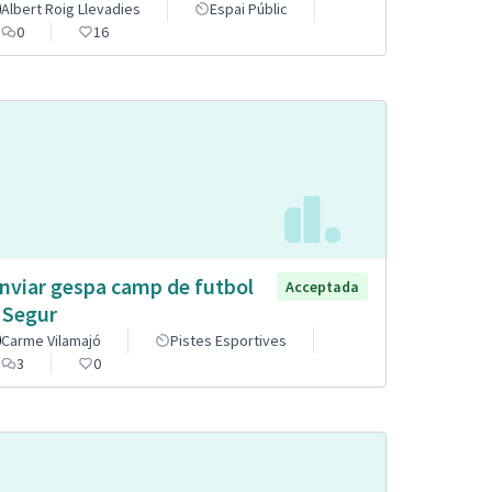
Albert Roig Llevadies
Espai Públic
0
16
nviar gespa camp de futbol
Acceptada
 Segur
Carme Vilamajó
Pistes Esportives
3
0