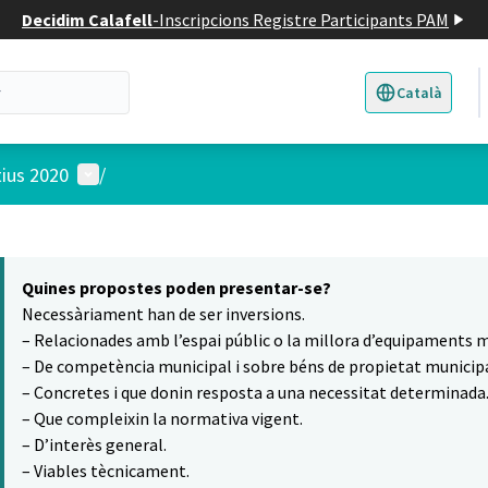
Decidim Calafell
-
Inscripcions Registre Participants PAM
Català
Triar la llengua
E
Menú d'usuari
tius 2020
/
 el mapa
5
t element és un mapa que presenta els components d'aquesta pàgina
Quines propostes poden presentar-se?
Necessàriament han de ser inversions.
– Relacionades amb l’espai públic o la millora d’equipaments m
– De competència municipal i sobre béns de propietat municipa
– Concretes i que donin resposta a una necessitat determinada
– Que compleixin la normativa vigent.
– D’interès general.
– Viables tècnicament.