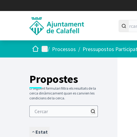
Inici
Menú principal
/
Processos
/
Pressupostos Participa
Saltar
El següen
+
−
Propostes
El següent formulari filtra els resultats de la
cerca dinàmicament quan es canvien les
condicions de la cerca.
Estat