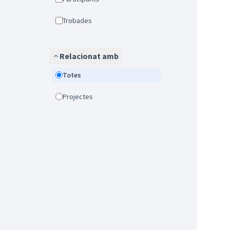
Trobades
Relacionat amb
Totes
Projectes