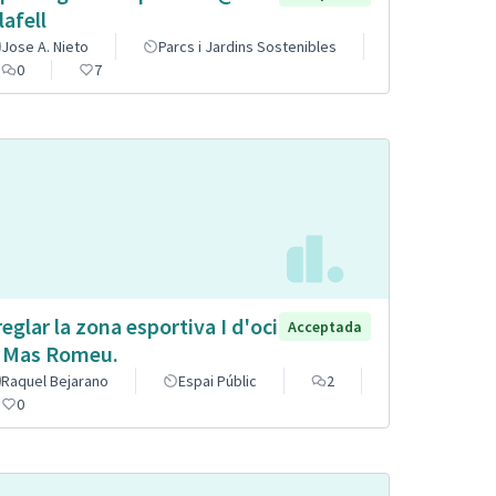
lafell
Jose A. Nieto
Parcs i Jardins Sostenibles
0
7
reglar la zona esportiva I d'oci
Acceptada
 Mas Romeu.
Raquel Bejarano
Espai Públic
2
0