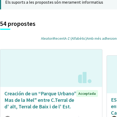
Els suports a les propostes són merament informatius
54 propostes
Aleatori
Recent
A-Z (Alfabètic)
Amb més adhesion
Creación de un “Parque Urbano”
Acceptada
ES
Mas de la Mel" entre C.Terral de
en
d' alt, Terral de Baix i de l' Est.
Ca