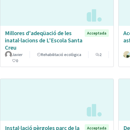
Millores d'adeqüació de les
Ac
Acceptada
inatal·lacions de L'Escola Santa
as
Creu
Javier
Rehabilitació ecològica
2
0
Instal·lació pèrgoles parc de la
De
Acceptada