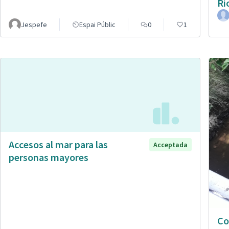
Rí
Jespefe
Espai Públic
0
1
Accesos al mar para las
Acceptada
personas mayores
Co