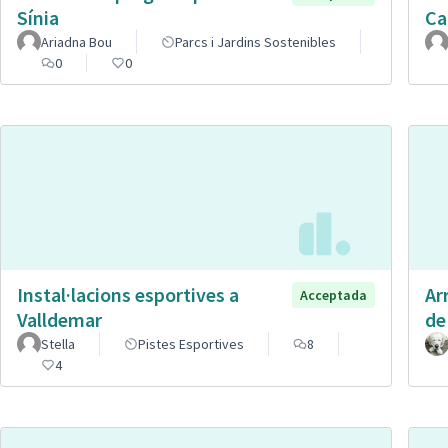
Sínia
Ca
Ariadna Bou
Parcs i Jardins Sostenibles
0
0
Instal·lacions esportives a
Ar
Acceptada
Valldemar
de
Stella
Pistes Esportives
8
4