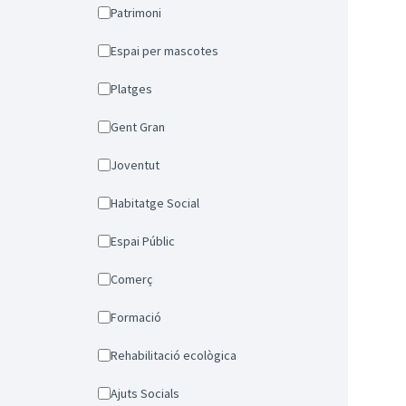
Patrimoni
Espai per mascotes
Platges
Gent Gran
Joventut
Habitatge Social
Espai Públic
Comerç
Formació
Rehabilitació ecològica
Ajuts Socials