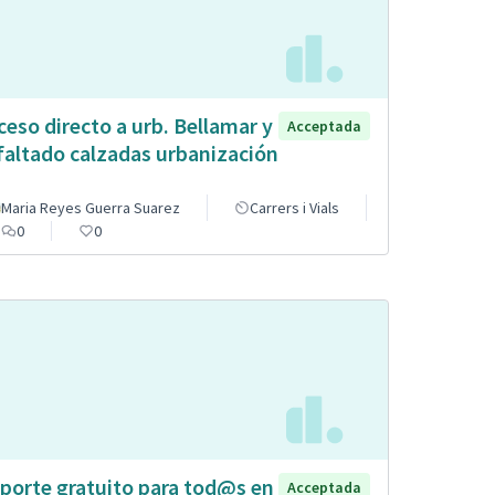
ceso directo a urb. Bellamar y
Acceptada
faltado calzadas urbanización
Maria Reyes Guerra Suarez
Carrers i Vials
0
0
porte gratuito para tod@s en
Acceptada