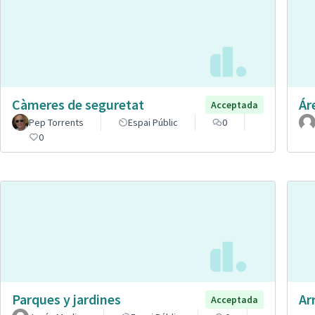
Càmeres de seguretat
Ár
Acceptada
Pep Torrents
Espai Públic
0
0
Parques y jardines
Ar
Acceptada