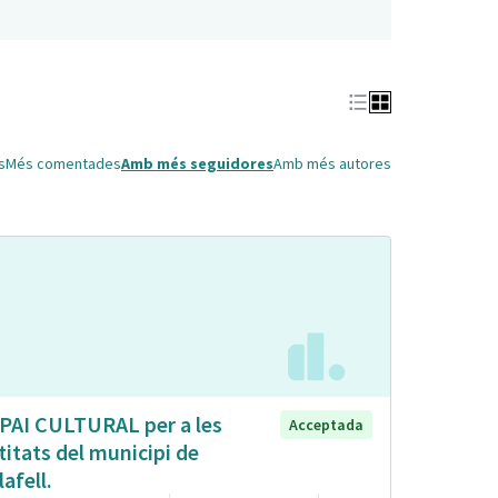
s
Més comentades
Amb més seguidores
Amb més autores
PAI CULTURAL per a les
Acceptada
titats del municipi de
lafell.