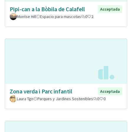
Pipi-can a la Bòbila de Calafell
Acceptada
Montse Hill
Espacio para mascotas
0
2
Zona verda i Parc infantil
Acceptada
Laura Tgn
Parques y Jardines Sostenibles
0
0