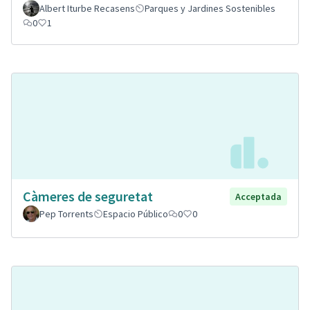
Albert Iturbe Recasens
Parques y Jardines Sostenibles
0
1
Càmeres de seguretat
Acceptada
Pep Torrents
Espacio Público
0
0