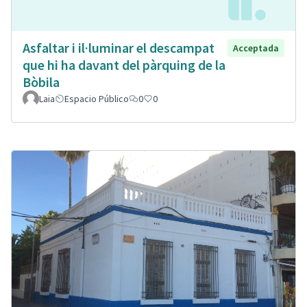
Asfaltar i il·luminar el descampat
Acceptada
que hi ha davant del pàrquing de la
Bòbila
Laia
Espacio Público
0
0