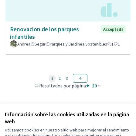
Renovacion de los parques
Acceptada
infantiles
Andrea
Segur
Parques y Jardines Sostenibles
1
1
1
2
3
Resultados por página:
20
Ver todas las propuestas retiradas
Información sobre las cookies utilizadas en la página
web
Utilizamos cookies en nuestro sitio web para mejorar el rendimiento
Términos y condiciones de uso
y el contenido del mismo. Las cookies nos permiten ofrecer una