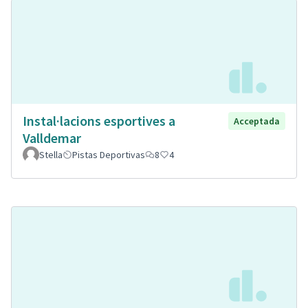
Instal·lacions esportives a
Acceptada
Valldemar
Stella
Pistas Deportivas
8
4