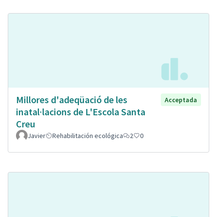
Millores d'adeqüació de les
Acceptada
inatal·lacions de L'Escola Santa
Creu
Javier
Rehabilitación ecológica
2
0