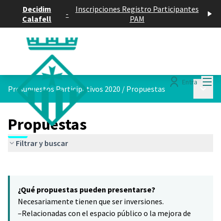
Decidim
Inscripciones Registro Participantes
-
Calafell
PAM
Menú
Entra
Menú p
Presupuestos Participativos 2020
/
Propuestas
Propuestas
Filtrar y buscar
Saltar el mapa
Leaflet
|
©
HERE maps
9
El siguiente elemento es un mapa que presenta los componentes 
+
¿Qué propuestas pueden presentarse?
−
Necesariamente tienen que ser inversiones.
–Relacionadas con el espacio público o la mejora de