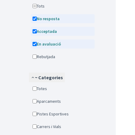
Tots
No resposta
Acceptada
En avaluació
Rebutjada
~ Categories
Totes
Aparcaments
Pistes Esportives
Carrers i Vials