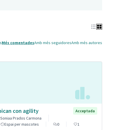
s
Més comentades
Amb més seguidores
Amb més autores
pican con agility
Acceptada
Soniaa Prados Carmona
Espai per mascotes
0
1