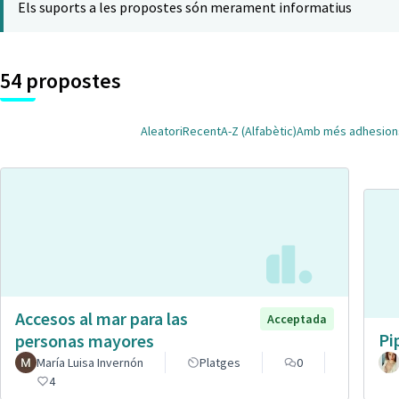
Els suports a les propostes són merament informatius
54 propostes
Aleatori
Recent
A-Z (Alfabètic)
Amb més adhesion
Accesos al mar para las
Acceptada
Pi
personas mayores
María Luisa Invernón
Platges
0
4