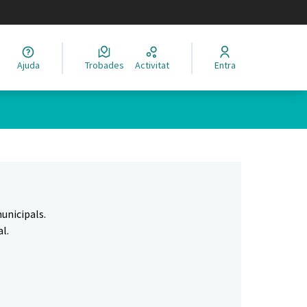
legir el idioma
Ajuda
Trobades
Activitat
Entra
Leaflet
|
©
HERE maps
 com a punts al mapa. L'element es pot fer servir amb un lector 
unicipals.
l.
.