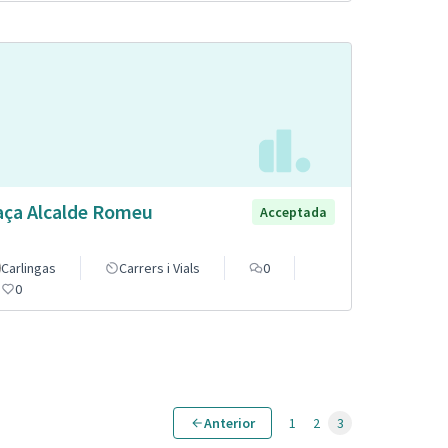
aça Alcalde Romeu
Acceptada
Carlingas
Carrers i Vials
0
0
Anterior
1
2
3