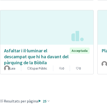
Asfaltar i il·luminar el
Pl
Acceptada
descampat que hi ha davant del
pàrquing de la Bòbila
Laia
Espai Públic
0
0
Resultats per pàgina:
25