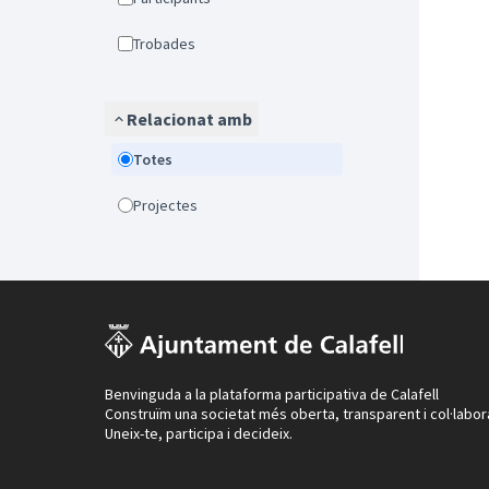
Trobades
Relacionat amb
Totes
Projectes
Benvinguda a la plataforma participativa de Calafell
Construïm una societat més oberta, transparent i col·labor
Uneix-te, participa i decideix.