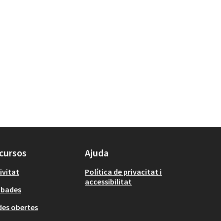
cursos
Ajuda
ivitat
Política de privacitat i
accessibilitat
obades
es obertes