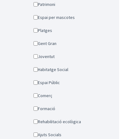
Patrimoni
Espai per mascotes
Platges
Gent Gran
Joventut
Habitatge Social
Espai Públic
Comerç
Formació
Rehabilitació ecològica
Ajuts Socials