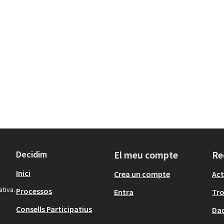
Decidim
El meu compte
Re
Inici
Crea un compte
Act
ativa.
Processos
Entra
Tr
Consells Participatius
Dad