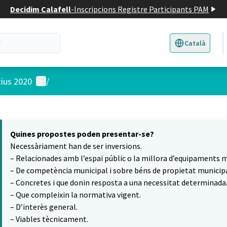
Decidim Calafell
-
Inscripcions Registre Participants PAM
Català
Triar la llengua
E
Menú d'usuari
tius 2020
/
 el mapa
t element és un mapa que presenta els components d'aquesta pàgina
Quines propostes poden presentar-se?
Necessàriament han de ser inversions.
– Relacionades amb l’espai públic o la millora d’equipaments m
– De competència municipal i sobre béns de propietat municipa
– Concretes i que donin resposta a una necessitat determinada
– Que compleixin la normativa vigent.
– D’interès general.
– Viables tècnicament.