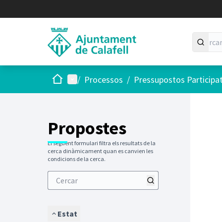
Inici
Menú principal
/
Processos
/
Pressupostos Participa
Saltar
El següen
+
−
Propostes
El següent formulari filtra els resultats de la
cerca dinàmicament quan es canvien les
condicions de la cerca.
Estat