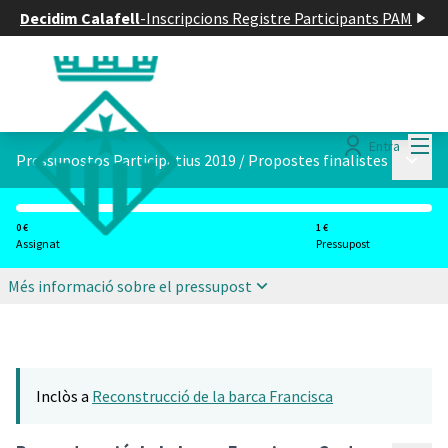
Decidim Calafell
-
Inscripcions Registre Participants PAM
Menú
Entra
Menú p
Pressupostos Participatius 2019
/
Propostes finalistes
0 €
1 €
Assignat
Pressupost
Més informació sobre el pressupost
Inclòs a
Reconstrucció de la barca Francisca