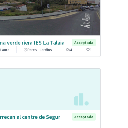
na verde riera IES La Talaia
Acceptada
Laura
Parcs i Jardins
4
1
rrecan al centre de Segur
Acceptada