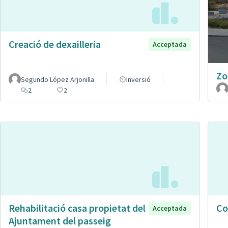
Creació de dexailleria
Acceptada
Zo
Segundo López Arjonilla
Inversió
2
2
Rehabilitació casa propietat del
Co
Acceptada
Ajuntament del passeig