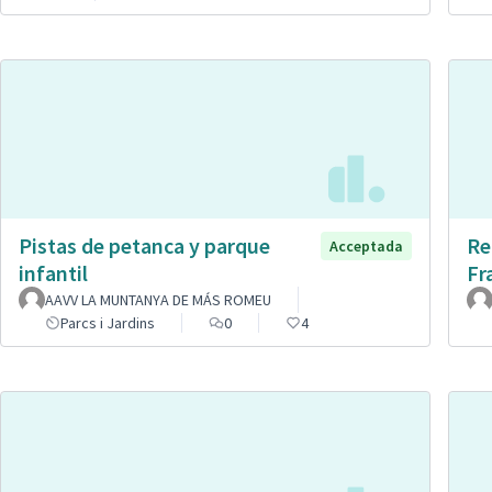
Pistas de petanca y parque
Re
Acceptada
infantil
Fr
AAVV LA MUNTANYA DE MÁS ROMEU
Parcs i Jardins
0
4