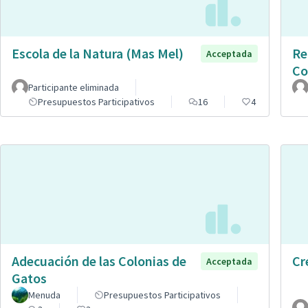
Escola de la Natura (Mas Mel)
Re
Acceptada
Co
Participante eliminada
Presupuestos Participativos
16
4
Adecuación de las Colonias de
Cr
Acceptada
Gatos
Menuda
Presupuestos Participativos