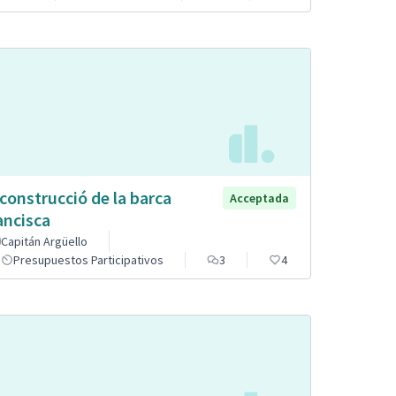
construcció de la barca
Acceptada
ancisca
Capitán Argüello
Presupuestos Participativos
3
4