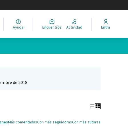
legir el idioma
Ayuda
Encuentros
Actividad
Entra
Leaflet
|
©
HERE maps
ina como puntos en el mapa. El elemento se puede utilizar con un 
iembre de 2018
ones
Más comentadas
Con más seguidoras
Con más autoras