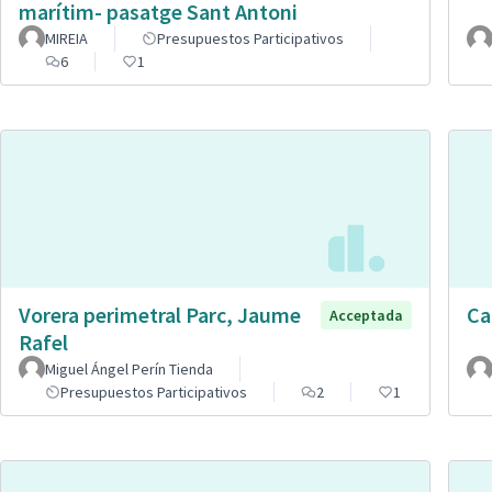
marítim- pasatge Sant Antoni
MIREIA
Presupuestos Participativos
6
1
Vorera perimetral Parc, Jaume
Car
Acceptada
Rafel
Miguel Ángel Perín Tienda
Presupuestos Participativos
2
1