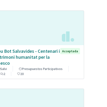
u Bot Salvavides - Centenari i
Acceptada
trimoni humanitat per la
esco
Salvi
Presupuestos Participativos
2
20