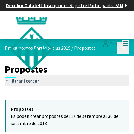
Decidim Calafell
-
Inscripcions Registre Participants PAM
Menú
Entra
Menú p
Pressupostos Participatius 2019
/
Propostes
Propostes
Filtrar i cercar
Saltar el mapa
Leaflet
|
©
HERE maps
El següent element és un mapa que presenta els components d'aq
+
Propostes
−
Es poden crear propostes del 17 de setembre al 30 de
setembre de 2018