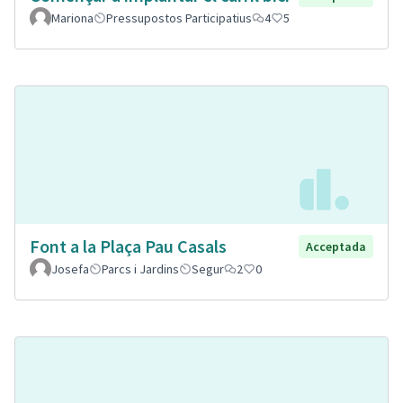
Mariona
Pressupostos Participatius
4
5
Font a la Plaça Pau Casals
Acceptada
Josefa
Parcs i Jardins
Segur
2
0