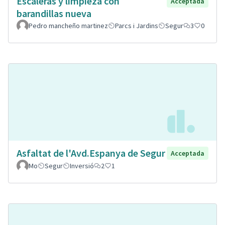
Escaleras y limpieza con
Acceptada
barandillas nueva
Pedro mancheño martinez
Parcs i Jardins
Segur
3
0
Asfaltat de l'Avd.Espanya de Segur
Acceptada
Mo
Segur
Inversió
2
1