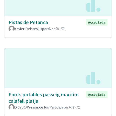
Pistas de Petanca
Acceptada
Xavier
Pistes Esportives
1
0
Fonts potables passeig maritim
Acceptada
calafell platja
Didac
Pressupostos Participatius
3
2