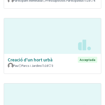
Participant eliminada
Pressupostos Participatius
16
4
Creació d'un hort urbà
Acceptada
Pau
Parcs i Jardins
16
3