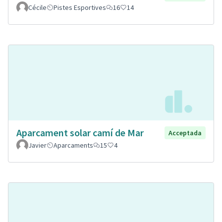
Cécile
Pistes Esportives
16
14
Aparcament solar camí de Mar
Acceptada
Javier
Aparcaments
15
4