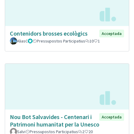
Contenidors brosses ecològics
Acceptada
AliasC
Gestor
Pressupostos Participatius
10
1
Nou Bot Salvavides - Centenari i
Acceptada
Patrimoni humanitat per la Unesco
Salvi
Pressupostos Participatius
2
20