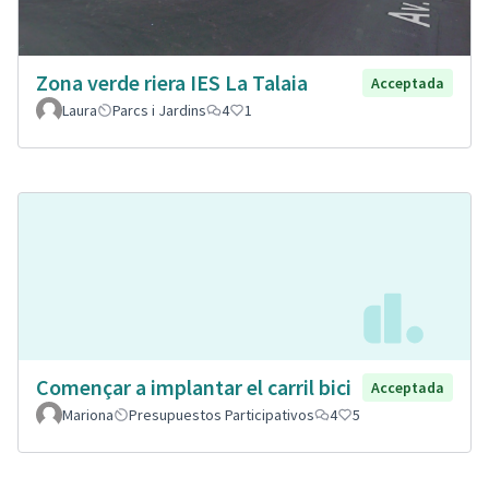
Zona verde riera IES La Talaia
Acceptada
Laura
Parcs i Jardins
4
1
Començar a implantar el carril bici
Acceptada
Mariona
Presupuestos Participativos
4
5