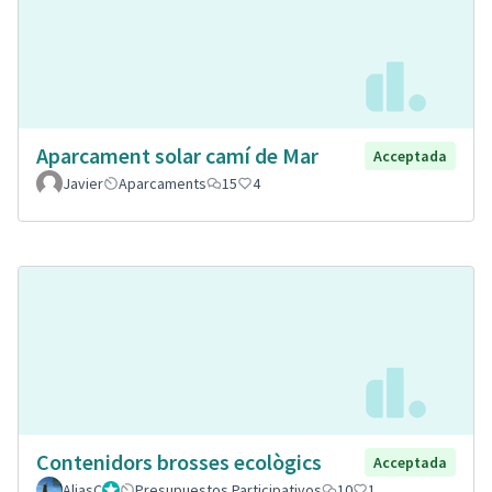
Aparcament solar camí de Mar
Acceptada
Javier
Aparcaments
15
4
Contenidors brosses ecològics
Acceptada
AliasC
Gestor
Presupuestos Participativos
10
1