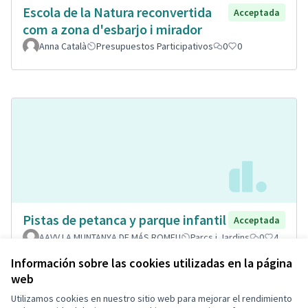
Escola de la Natura reconvertida
Acceptada
com a zona d'esbarjo i mirador
Anna Català
Presupuestos Participativos
0
0
Pistas de petanca y parque infantil
Acceptada
AAVV LA MUNTANYA DE MÁS ROMEU
Parcs i Jardins
0
4
Información sobre las cookies utilizadas en la página
web
Utilizamos cookies en nuestro sitio web para mejorar el rendimiento
Términos y condiciones de uso