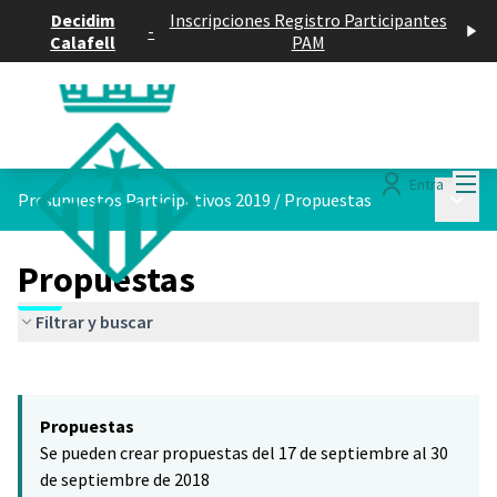
Decidim
Inscripciones Registro Participantes
-
Calafell
PAM
Menú
Entra
Menú p
Presupuestos Participativos 2019
/
Propuestas
Propuestas
Filtrar y buscar
Saltar el mapa
Leaflet
|
©
HERE maps
El siguiente elemento es un mapa que presenta los componentes 
+
Propuestas
−
Se pueden crear propuestas del 17 de septiembre al 30
de septiembre de 2018