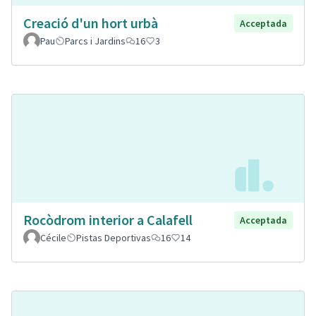
Creació d'un hort urbà
Acceptada
Pau
Parcs i Jardins
16
3
Rocòdrom interior a Calafell
Acceptada
Cécile
Pistas Deportivas
16
14