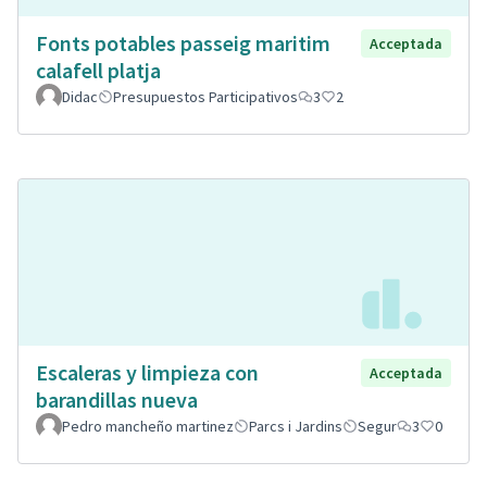
Fonts potables passeig maritim
Acceptada
calafell platja
Didac
Presupuestos Participativos
3
2
Escaleras y limpieza con
Acceptada
barandillas nueva
Pedro mancheño martinez
Parcs i Jardins
Segur
3
0