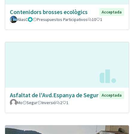
Contenidors brosses ecològics
Acceptada
AliasC
Gestor
Presupuestos Participativos
10
1
Asfaltat de l'Avd.Espanya de Segur
Acceptada
Mo
Segur
Inversió
2
1