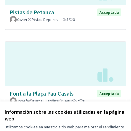
Pistas de Petanca
Acceptada
Xavier
Pistas Deportivas
1
0
Font a la Plaça Pau Casals
Acceptada
Josefa
Parcs i Jardins
Segur
2
0
Información sobre las cookies utilizadas en la página
web
Utilizamos cookies en nuestro sitio web para mejorar el rendimiento
Términos y condiciones de uso