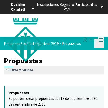
Decidim
Inscripciones Registro Participantes
-
Calafell
PAM
Menú
Entra
Menú p
Presupuestos Participativos 2019
/
Propuestas
Propuestas
Filtrar y buscar
Saltar el mapa
Leaflet
|
©
HERE maps
El siguiente elemento es un mapa que presenta los componentes 
+
Propuestas
−
Se pueden crear propuestas del 17 de septiembre al 30
de septiembre de 2018