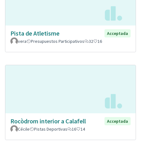
Pista de Atletisme
Acceptada
vera
Presupuestos Participativos
32
16
Rocòdrom interior a Calafell
Acceptada
Cécile
Pistas Deportivas
16
14