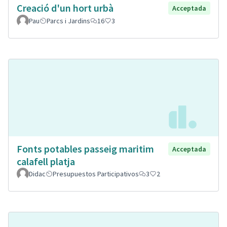
Creació d'un hort urbà
Acceptada
Pau
Parcs i Jardins
16
3
Fonts potables passeig maritim
Acceptada
calafell platja
Didac
Presupuestos Participativos
3
2