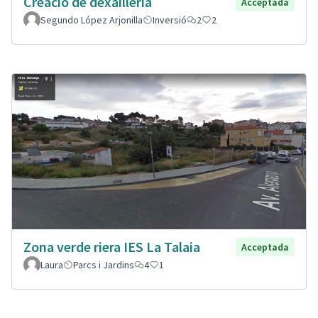
Creació de dexailleria
Acceptada
Segundo López Arjonilla
Inversió
2
2
Zona verde riera IES La Talaia
Acceptada
Laura
Parcs i Jardins
4
1