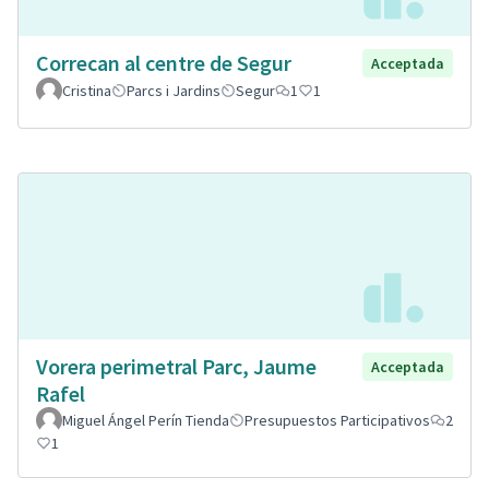
Correcan al centre de Segur
Acceptada
Cristina
Parcs i Jardins
Segur
1
1
Vorera perimetral Parc, Jaume
Acceptada
Rafel
Miguel Ángel Perín Tienda
Presupuestos Participativos
2
1