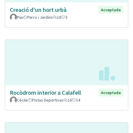
Creació d'un hort urbà
Acceptada
Pau
Parcs i Jardins
16
3
Rocòdrom interior a Calafell
Acceptada
Cécile
Pistas Deportivas
16
14