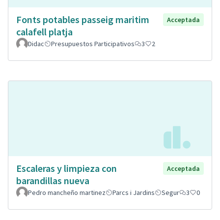
Fonts potables passeig maritim
Acceptada
calafell platja
Didac
Presupuestos Participativos
3
2
Escaleras y limpieza con
Acceptada
barandillas nueva
Pedro mancheño martinez
Parcs i Jardins
Segur
3
0