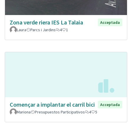
Zona verde riera IES La Talaia
Acceptada
Laura
Parcs i Jardins
4
1
Començar a implantar el carril bici
Acceptada
Mariona
Presupuestos Participativos
4
5