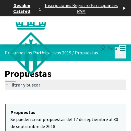
Decidim
Inscripciones Registro Participantes
-
Calafell
PAM
Menú
Entra
Menú p
Presupuestos Participativos 2019
/
Propuestas
Propuestas
Filtrar y buscar
Saltar el mapa
Leaflet
|
©
HERE maps
El siguiente elemento es un mapa que presenta los componentes 
+
Propuestas
−
Se pueden crear propuestas del 17 de septiembre al 30
de septiembre de 2018