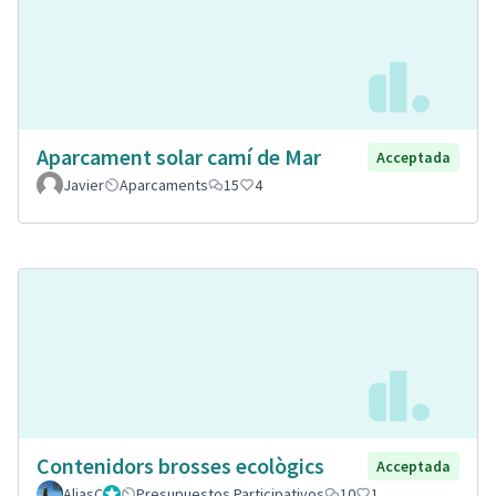
Aparcament solar camí de Mar
Acceptada
Javier
Aparcaments
15
4
Contenidors brosses ecològics
Acceptada
AliasC
Gestor
Presupuestos Participativos
10
1