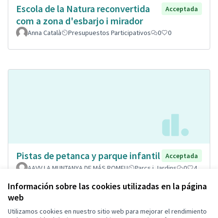
Escola de la Natura reconvertida
Acceptada
com a zona d'esbarjo i mirador
Anna Català
Presupuestos Participativos
0
0
Pistas de petanca y parque infantil
Acceptada
AAVV LA MUNTANYA DE MÁS ROMEU
Parcs i Jardins
0
4
Información sobre las cookies utilizadas en la página
web
Utilizamos cookies en nuestro sitio web para mejorar el rendimiento
Términos y condiciones de uso