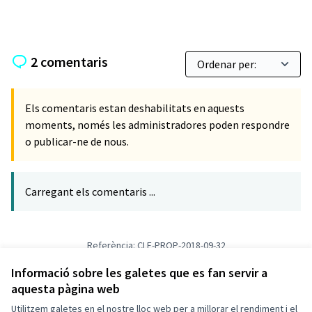
2 comentaris
Els comentaris estan deshabilitats en aquests
moments, només les administradores poden respondre
o publicar-ne de nous.
Carregant els comentaris ...
Referència: CLF-PROP-2018-09-32
Versió 1
(de 1)
veure altres versions
Verifica l'empremta digital
Informació sobre les galetes que es fan servir a
aquesta pàgina web
Utilitzem galetes en el nostre lloc web per a millorar el rendiment i el
Termes i condicions d'ús