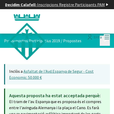
Decidim Calafell
-
Inscripcions Registre Participants PAM
Menú
Entra
Menú p
Pressupostos Participatius 2019
/
Propostes
Inclòs a
Asfaltat de l'Avd.Espanya de Segur - Cost
Economic: 50.000 €
Aquesta proposta ha estat acceptada perquè:
El tram de l'av. Espanya que es proposa és el compres
entre l'avinguda Alemanya i la plaça el Cano. Es farà
una re pavimentació asfàltica important de les parts