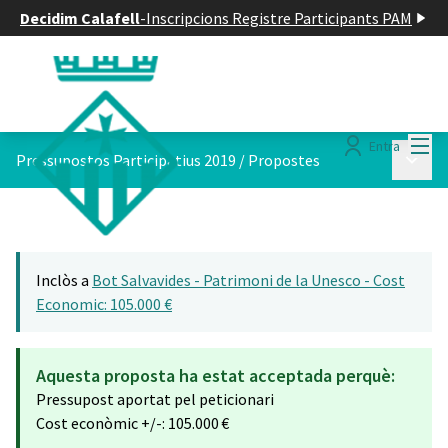
Decidim Calafell
-
Inscripcions Registre Participants PAM
Menú
Entra
Menú p
Pressupostos Participatius 2019
/
Propostes
Inclòs a
Bot Salvavides - Patrimoni de la Unesco - Cost
Economic: 105.000 €
Aquesta proposta ha estat acceptada perquè:
Pressupost aportat pel peticionari
Cost econòmic +/-: 105.000 €