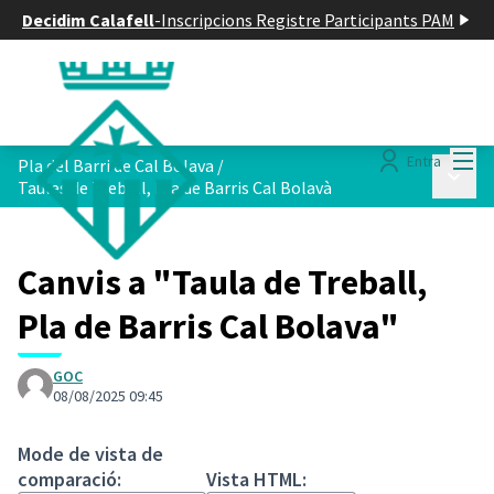
Decidim Calafell
-
Inscripcions Registre Participants PAM
Menú
Entra
Pla del Barri de Cal Bolava
/
Menú p
Taules de Treball, Pla de Barris Cal Bolavà
Canvis a "Taula de Treball,
Pla de Barris Cal Bolava"
GOC
08/08/2025 09:45
Mode de vista de
comparació:
Vista HTML: