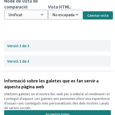
Mode de vista de
comparació:
Vista HTML:
Canviar vista
Versió 3 de 3
Versió 2 de 3
Versió 1 de 3
Informació sobre les galetes que es fan servir a
aquesta pàgina web
Utilitzem galetes en el nostre lloc web per a millorar el rendiment i el
Termes i condicions d'ús
contingut d'aquest. Les galetes ens permeten oferir una experiència
Configuració de les galetes
d'usuari i uns continguts més personalitzats des dels nostres canals
Decidim Calafell a X
Decidim Calafell a Facebook
Decidim Calafell a YouTube
Decidim Calafell a GitHub
de xarxes socials.
(Enllaç extern)
(Enllaç extern)
(Enllaç extern)
(Enllaç extern)
Acceptar totes