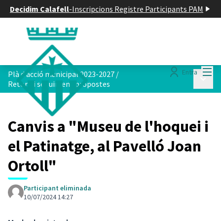
Decidim Calafell
-
Inscripcions Registre Participants PAM
Menú
Entra
Plà d acció municipal 2023-2027
/
Menú p
Retorn i seguiment propostes
Canvis a "Museu de l'hoquei i
el Patinatge, al Pavelló Joan
Ortoll"
Participant eliminada
10/07/2024 14:27