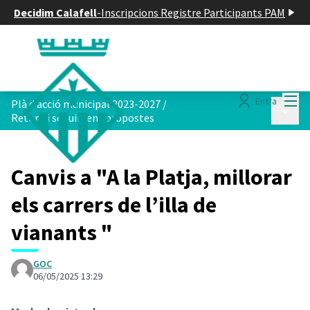
Decidim Calafell
-
Inscripcions Registre Participants PAM
Menú
Entra
Plà d acció municipal 2023-2027
/
Menú p
Retorn i seguiment propostes
Canvis a "A la Platja, millorar
els carrers de l’illa de
vianants "
GOC
06/05/2025 13:29