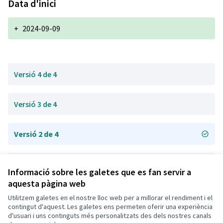
Data d'inici
+
2024-09-09
Versió 4 de 4
Versió 3 de 4
Versió 2 de 4
Versió 1 de 4
Informació sobre les galetes que es fan servir a
aquesta pàgina web
Utilitzem galetes en el nostre lloc web per a millorar el rendiment i el
Termes i condicions d'ús
contingut d'aquest. Les galetes ens permeten oferir una experiència
Configuració de les galetes
d'usuari i uns continguts més personalitzats des dels nostres canals
Decidim Calafell a X
Decidim Calafell a Facebook
Decidim Calafell a YouTube
Decidim Calafell a GitHub