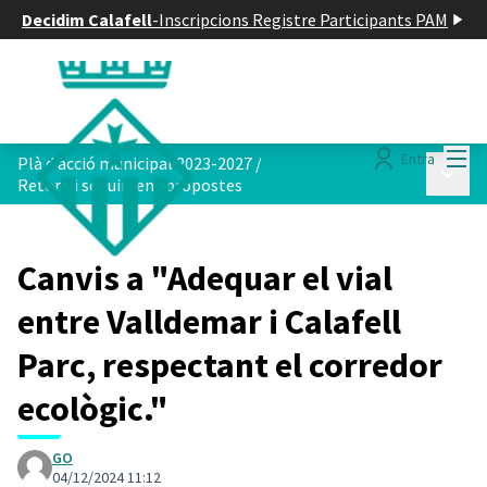
Decidim Calafell
-
Inscripcions Registre Participants PAM
Menú
Entra
Plà d acció municipal 2023-2027
/
Menú p
Retorn i seguiment propostes
Canvis a "Adequar el vial
entre Valldemar i Calafell
Parc, respectant el corredor
ecològic."
GO
04/12/2024 11:12