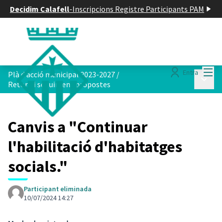
Decidim Calafell
-
Inscripcions Registre Participants PAM
Menú
Entra
Plà d acció municipal 2023-2027
/
Menú p
Retorn i seguiment propostes
Canvis a "Continuar
l'habilitació d'habitatges
socials."
Participant eliminada
10/07/2024 14:27