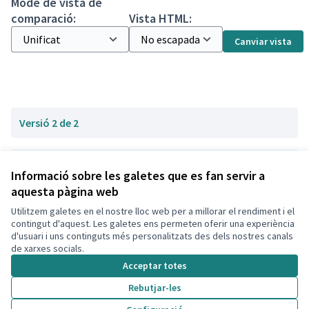
Mode de vista de
comparació:
Vista HTML:
Canviar vista
Versió 2 de 2
Versió 1 de 2
Informació sobre les galetes que es fan servir a
aquesta pàgina web
Utilitzem galetes en el nostre lloc web per a millorar el rendiment i el
Termes i condicions d'ús
contingut d'aquest. Les galetes ens permeten oferir una experiència
Configuració de les galetes
d'usuari i uns continguts més personalitzats des dels nostres canals
Decidim Calafell a X
Decidim Calafell a Facebook
Decidim Calafell a YouTube
Decidim Calafell a GitHub
de xarxes socials.
(Enllaç extern)
(Enllaç extern)
(Enllaç extern)
(Enllaç extern)
Acceptar totes
Rebutjar-les
Amb llicènc
(Enllaç exte