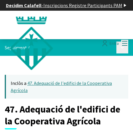
Decidim Calafell
-
Inscripcions Registre Participants PAM
Menú
Entra
Menú p
Seguiment
/
Inclòs a
47. Adequació de l'edifici de la Cooperativa
Agrícola
47. Adequació de l'edifici de
la Cooperativa Agrícola