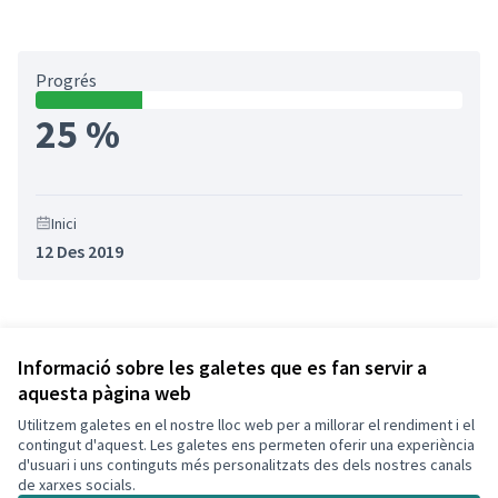
Progrés
25 %
Inici
12 Des 2019
Referència: CLF-RESU-2020-02-36
Versió 1
(de 1)
veure altres versions
Informació sobre les galetes que es fan servir a
aquesta pàgina web
Utilitzem galetes en el nostre lloc web per a millorar el rendiment i el
Termes i condicions d'ús
contingut d'aquest. Les galetes ens permeten oferir una experiència
Configuració de les galetes
d'usuari i uns continguts més personalitzats des dels nostres canals
Decidim Calafell a X
Decidim Calafell a Facebook
Decidim Calafell a YouTube
Decidim Calafell a GitHub
de xarxes socials.