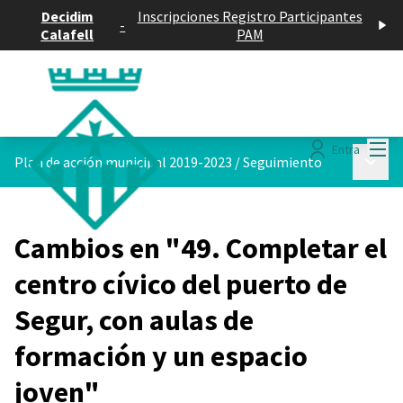
Decidim
Inscripciones Registro Participantes
-
Calafell
PAM
Menú
Entra
Menú p
Plan de acción municipal 2019-2023
/
Seguimiento
Cambios en "49. Completar el
centro cívico del puerto de
Segur, con aulas de
formación y un espacio
joven"