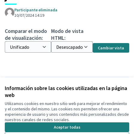
Participante eliminada
10/07/2024 14:19
Comparar el modo
Modo de vista
de visualización:
HTML:
Cambiar vista
Versión 1 de 1
Información sobre las cookies utilizadas en la página
web
Utilizamos cookies en nuestro sitio web para mejorar el rendimiento
Términos y condiciones de uso
y el contenido del mismo. Las cookies nos permiten ofrecer una
Configuración de cookies
experiencia de usuario y unos contenidos más personalizados desde
Decidim Calafell en X
Decidim Calafell en Facebook
Decidim Calafell en YouTube
Decidim Calafell en GitHub
nuestros canales de redes sociales.
(Enlace externo)
(Enlace externo)
(Enlace externo)
(Enlace externo)
Aceptar todas