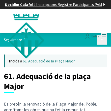
Decidim Calafell
-
Inscripcions Registre Participants PAM
Menú
Entra
Menú p
Seguiment
/
Inclòs a
61. Adequació de la Plaça Major
61. Adequació de la plaça
Major
Es pretén la renovació de la Plaça Major del Poble,
aprofitant les obres que ha fet la comunitat.