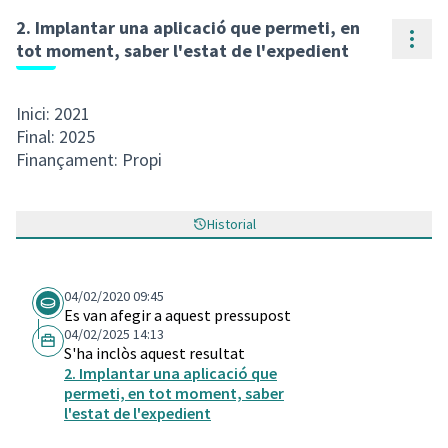
2. Implantar una aplicació que permeti, en
Cont
tot moment, saber l'estat de l'expedient
Inici: 2021
Final: 2025
Finançament: Propi
Historial
04/02/2020 09:45
Es van afegir a aquest pressupost
04/02/2025 14:13
S'ha inclòs aquest resultat
2. Implantar una aplicació que
permeti, en tot moment, saber
l'estat de l'expedient