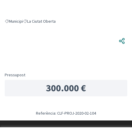
Municipi
La Ciutat Oberta
Resultats en filtrar per: Municipi
Resultats en filtrar per: La Ciutat Oberta
Pressupost
300.000 €
Referència: CLF-PROJ-2020-02-104
Termes i condicions d'ús