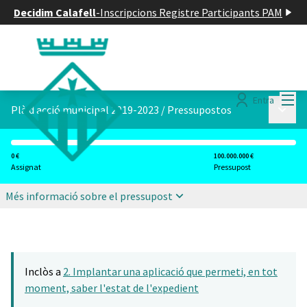
Decidim Calafell
-
Inscripcions Registre Participants PAM
Menú
Entra
Menú p
Plà d acció municipal 2019-2023
/
Pressupostos
0 €
100.000.000 €
Assignat
Pressupost
Més informació sobre el pressupost
Inclòs a
2. Implantar una aplicació que permeti, en tot
moment, saber l'estat de l'expedient