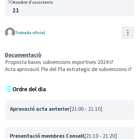
Nombre d'assistents
21
(Enllaç extern)
Cont
Trobada oficial
Documentaciò
Proposta bases subvencions esportives 2024
(Enllaç exter
Acta aprovació Ple del Pla estrategic de subvencions
(Enll
Ordre del dia
Aprovació acta anterior
[21:00 - 21:10]
Presentació membres Consell
[21:10 - 21:20]