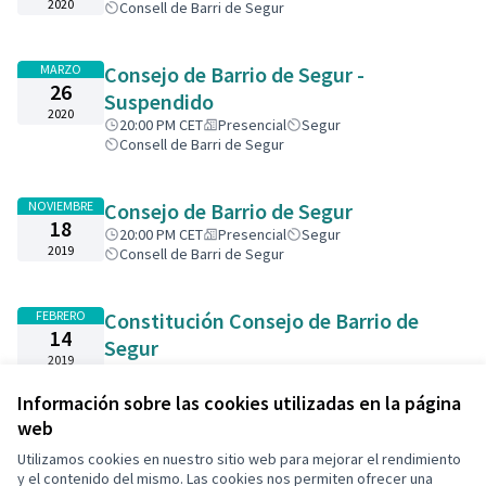
2020
Consell de Barri de Segur
MARZO
Consejo de Barrio de Segur -
26
Suspendido
2020
20:00 PM CET
Presencial
Segur
Consell de Barri de Segur
NOVIEMBRE
Consejo de Barrio de Segur
18
20:00 PM CET
Presencial
Segur
2019
Consell de Barri de Segur
FEBRERO
Constitución Consejo de Barrio de
14
Segur
2019
20:00 PM CET
Presencial
Segur
Consell de Barri de Segur
Información sobre las cookies utilizadas en la página
web
Utilizamos cookies en nuestro sitio web para mejorar el rendimiento
Términos y condiciones de uso
y el contenido del mismo. Las cookies nos permiten ofrecer una
Configuración de cookies