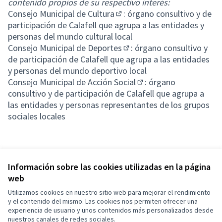
contenido propios de su respectivo interés:
Consejo Municipal de Cultura
: órgano consultivo y de
(Abrir en una pestaña nueva)
participación de Calafell que agrupa a las entidades y
personas del mundo cultural local
Consejo Municipal de Deportes
: órgano consultivo y
(Abrir en una pestaña nuev
de participación de Calafell que agrupa a las entidades
y personas del mundo deportivo local
Consejo Municipal de Acción Social
: órgano
(Abrir en una pestaña 
consultivo y de participación de Calafell que agrupa a
las entidades y personas representantes de los grupos
sociales locales
Información sobre las cookies utilizadas en la página
web
Utilizamos cookies en nuestro sitio web para mejorar el rendimiento
Términos y condiciones de uso
y el contenido del mismo. Las cookies nos permiten ofrecer una
Configuración de cookies
experiencia de usuario y unos contenidos más personalizados desde
Decidim Calafell en X
Decidim Calafell en Facebook
Decidim Calafell en YouTube
Decidim Calafell en GitHub
nuestros canales de redes sociales.