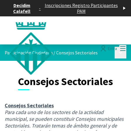
Decidim
Inscripciones Registro Participantes
-
Calafell
PAM
Menú
Entra
Menú p
Participación Ciudadana
/
Consejos Sectoriales
Consejos Sectoriales
Consejos Sectoriales
Para cada uno de los sectores de la actividad
municipal, se pueden constituir Consejos municipales
Sectoriales. Tratarán temas de ámbito general y de