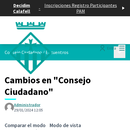
Decidim
Inscripciones Registro Participantes
-
Calafell
PAM
Menú
Entra
Menú p
Consejo Ciudadano
/
Encuentros
Cambios en "Consejo
Ciudadano"
Administrador
29/01/2024 12:05
Comparar el modo
Modo de vista