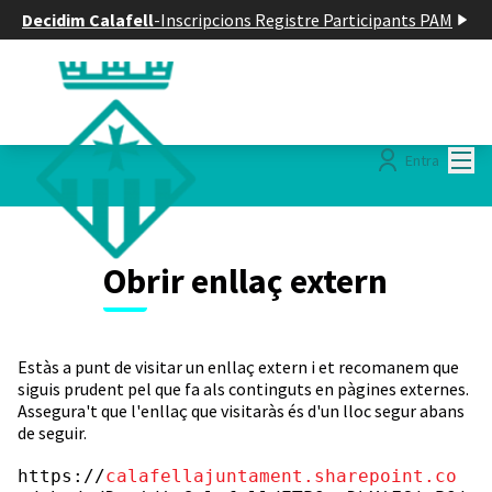
Decidim Calafell
-
Inscripcions Registre Participants PAM
Menú
Entra
Obrir enllaç extern
Estàs a punt de visitar un enllaç extern i et recomanem que
siguis prudent pel que fa als continguts en pàgines externes.
Assegura't que l'enllaç que visitaràs és d'un lloc segur abans
de seguir.
https://
calafellajuntament.sharepoint.co