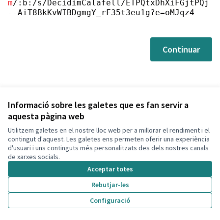
m
/:b:/s/DecidimCalafell/ETPQtxDhXiFGjtPQj
--AiT8BkKvWIBDgmgY_rF35t3eu1g?e=oMJqz4
Continuar
Informació sobre les galetes que es fan servir a
aquesta pàgina web
Utilitzem galetes en el nostre lloc web per a millorar el rendiment i el
Termes i condicions d'ús
contingut d'aquest. Les galetes ens permeten oferir una experiència
Configuració de les galetes
d'usuari i uns continguts més personalitzats des dels nostres canals
Decidim Calafell a X
Decidim Calafell a Facebook
Decidim Calafell a YouTube
Decidim Calafell a GitHub
de xarxes socials.
(Enllaç extern)
(Enllaç extern)
(Enllaç extern)
(Enllaç extern)
Acceptar totes
Rebutjar-les
Amb llicènc
(Enllaç exte
Configuració
(Enllaç extern)
Web creada amb
programari lliure
.
(Enllaç extern)