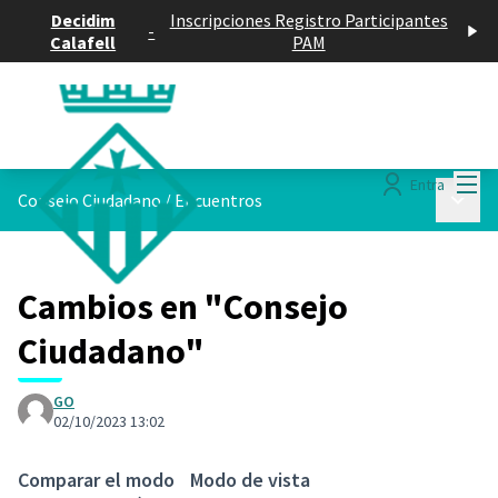
Decidim
Inscripciones Registro Participantes
-
Calafell
PAM
Menú
Entra
Menú p
Consejo Ciudadano
/
Encuentros
Cambios en "Consejo
Ciudadano"
GO
02/10/2023 13:02
Comparar el modo
Modo de vista