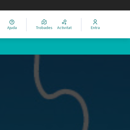
legir el idioma
Ajuda
Trobades
Activitat
Entra