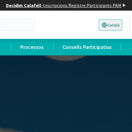
Decidim Calafell
-
Inscripcions Registre Participants PAM
Català
Triar la llengua
E
Processos
Consells Participatius