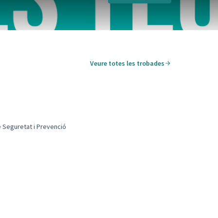
Veure totes les trobades
Leaflet
|
©
HERE maps
r servir amb un lector de pantalla però pot ser difícil d'entendr
e Seguretat i Prevenció