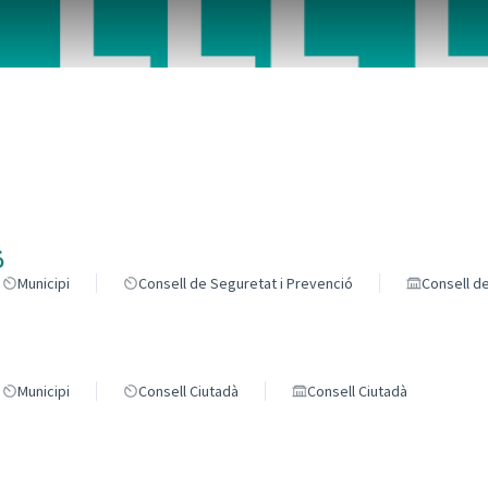
ponents d'aquesta pàgina com a punts al mapa. L'element es pot fe
ó
Municipi
Consell de Seguretat i Prevenció
Consell d
Municipi
Consell Ciutadà
Consell Ciutadà