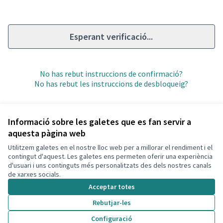
Esperant verificació...
No has rebut instruccions de confirmació?
No has rebut les instruccions de desbloqueig?
Informació sobre les galetes que es fan servir a
aquesta pàgina web
Utilitzem galetes en el nostre lloc web per a millorar el rendiment i el
Termes i condicions d'ús
contingut d'aquest. Les galetes ens permeten oferir una experiència
Configuració de les galetes
d'usuari i uns continguts més personalitzats des dels nostres canals
Decidim Calafell a X
Decidim Calafell a Facebook
Decidim Calafell a YouTube
Decidim Calafell a GitHub
de xarxes socials.
(Enllaç extern)
(Enllaç extern)
(Enllaç extern)
(Enllaç extern)
Acceptar totes
Rebutjar-les
Amb llicènc
(Enllaç exte
Configuració
(Enllaç extern)