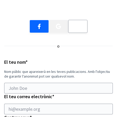
o
Si
ets
hi@example.org
Obligatori
un
El teu nom
*
humà,
Nom públic que apareixerà en les teves publicacions. Amb l'objectiu
ignora
de garantir l'anonimat pot ser qualsevol nom.
aquest
camp
Obligatori
El teu correu electrònic
*