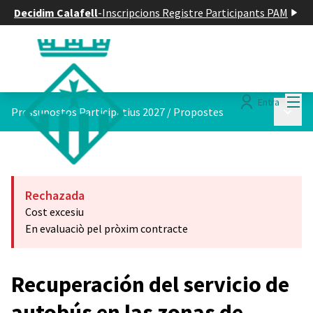
Decidim Calafell
-
Inscripcions Registre Participants PAM
Menú
Entra
Menú p
Pressupostos Participatius 2027
/
Propostes
Rechazada
Cost excesiu
En evaluaciò pel pròxim contracte
Recuperación del servicio de
autobús en las zonas de