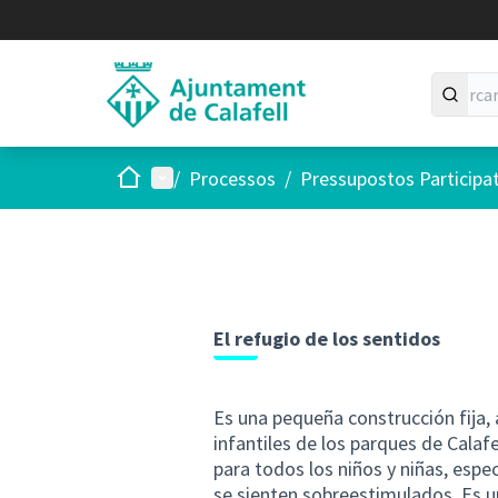
Inici
Menú principal
/
Processos
/
Pressupostos Participa
El refugio de los sentidos
Es una pequeña construcción fija, 
infantiles de los parques de Calaf
para todos los niños y niñas, esp
se sienten sobreestimulados. Es un