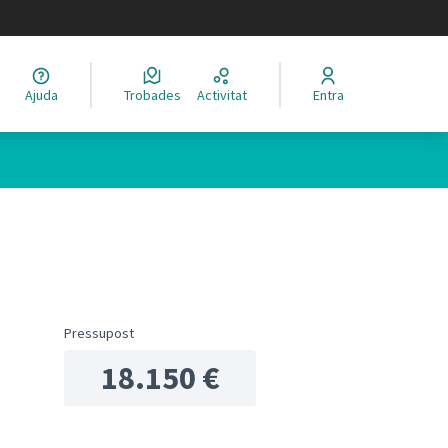
legir el idioma
Ajuda
Trobades
Activitat
Entra
ols de recursos
Pressupost
18.150 €