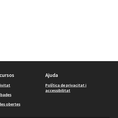
cursos
Ajuda
ivitat
Política de privacitat i
accessibilitat
obades
es obertes