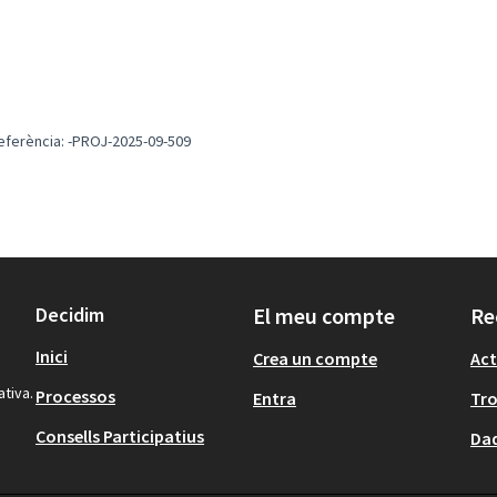
eferència: -PROJ-2025-09-509
Decidim
El meu compte
Re
Inici
Crea un compte
Act
ativa.
Processos
Entra
Tr
Consells Participatius
Dad