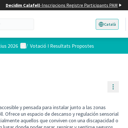
Decidim Calafell
-
Inscripcions Registre Participants PAM
Català
Triar la llengua
E
Menú d'usuari
tius 2026
/
Votació I Resultats Propostes
Contr
accesible y pensada para instalar junto a las zonas
ell. Ofrece un espacio de descanso y regulación sensorial
ecialmente aquellos que conviven con una discapacidad o
 lugar donde poder parar, respirar y sentirse seguros