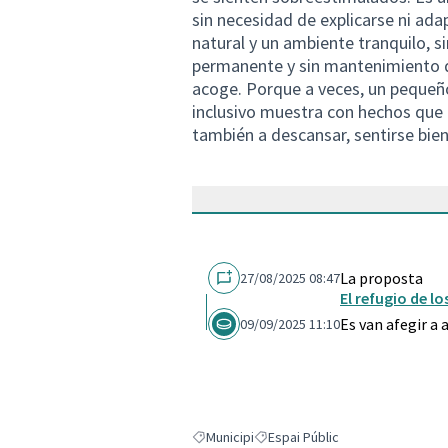
sin necesidad de explicarse ni ada
natural y un ambiente tranquilo, si
permanente y sin mantenimiento di
acoge. Porque a veces, un pequeño
inclusivo muestra con hechos que e
también a descansar, sentirse bie
La proposta
27/08/2025 08:47
El refugio de l
Es van afegir a
09/09/2025 11:10
Municipi
Espai Públic
Resultats en filtrar per: Municipi
Resultats en filtrar per: Espai Pú