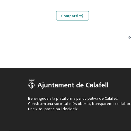
Compartir
R
Benvinguda a la plataforma participativa de Calafell
Construïm una societat més oberta, transparent i col·labor
Uneix-te, participa i decideix.