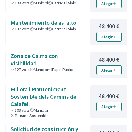
138
vots
Municipi
Carrers i Vials
Afegir
Mantenimiento de asfalto
48.400 €
137
vots
Municipi
Carrers i Vials
Afegir
Zona de Calma con
48.400 €
Visibilidad
127
vots
Municipi
Espai Públic
Afegir
Millora i Manteniment
48.400 €
Sostenible dels Camins de
Calafell
Afegir
108
vots
Municipi
Turisme Sostenible
Solicitud de construcción y