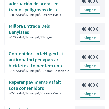
48.400 €
adecuación de aceras en
tramos peligrosos de la
Afegir
Avenida Marca Hispánica
87
vots
Municipi
Carrers i Vials
(números 153 al 205)
Millora Entrada Dels
48.400 €
Banyistes
79
vots
Municipi
Platges
Afegir
Contenidors intel·ligents i
48.400 €
antirobatori per aparcar
bicicletes: fomentem una
Afegir
mobilitat segura i sostenible
78
vots
Municipi
Turisme Sostenible
a Calafell
Reparar paviments asfalt
48.400 €
sota contenidors
55
vots
Municipi
Carrers i Vials
Afegir