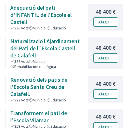
Adequació del pati
48.400 €
d'INFANTIL de l'Escola el
Castell
Afegir
336
vots
Municipi
Educació
Naturalizacio i Ajardinament
48.400 €
del Pati de l´Escola Castell
de Calafell
Afegir
322
vots
Municipi
Rehabilitación ecológica
Renovació dels patis de
48.400 €
l'Escola Santa Creu de
Calafell.
Afegir
322
vots
Municipi
Educació
Transformem el pati de
48.400 €
l’Escola Vilamar
318
vots
Municipi
Educació
Afegir