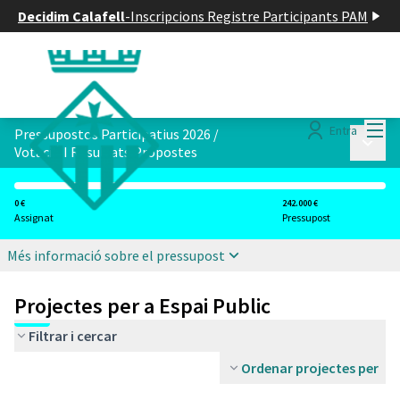
Decidim Calafell
-
Inscripcions Registre Participants PAM
Menú
Entra
Pressupostos Participatius 2026
/
Menú p
Votació I Resultats Propostes
0 €
242.000 €
Assignat
Pressupost
Més informació sobre el pressupost
Projectes per a Espai Public
Filtrar i cercar
Ordenar projectes per