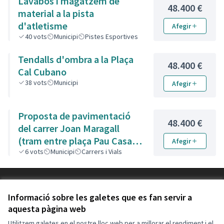
Lavabos i magatzem de
48.400 €
material a la pista
d'atletisme
Afegir
40
vots
Municipi
Pistes Esportives
Tendalls d'ombra a la Plaça
48.400 €
Cal Cubano
38
vots
Municipi
Afegir
Proposta de pavimentació
48.400 €
del carrer Joan Maragall
(tram entre plaça Pau Casals
Afegir
i plaça dels Pins).
6
vots
Municipi
Carrers i Vials
Termes i condicions d'ús
Configuració de les galetes
Informació sobre les galetes que es fan servir a
Decidim Calafell a X
Decidim Calafell a Facebook
Decidim Calafell a YouTube
Decidim Calafell a GitHub
aquesta pàgina web
(Enllaç extern)
(Enllaç extern)
(Enllaç extern)
(Enllaç extern)
Utilitzem galetes en el nostre lloc web per a millorar el rendiment i el