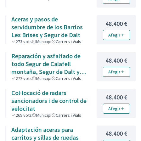
Aceras y pasos de
48.400 €
servidumbre de los Barrios
Les Brises y Segur de Dalt
Afegir
273
vots
Municipi
Carrers i Vials
Reparación y asfaltado de
48.400 €
todo Segur de Calafell
montaña, Segur de Dalt y
Afegir
urbanizaciones.
272
vots
Municipi
Carrers i Vials
Col·locació de radars
48.400 €
sancionadors i de control de
velocitat
Afegir
269
vots
Municipi
Carrers i Vials
Adaptación aceras para
48.400 €
carritos y sillas de ruedas