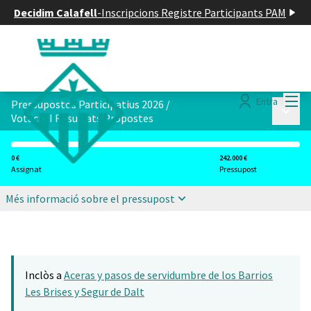
Decidim Calafell
-
Inscripcions Registre Participants PAM
Menú
Entra
Pressupostos Participatius 2026
/
Menú p
Votació I Resultats Propostes
0 €
242.000 €
Assignat
Pressupost
Més informació sobre el pressupost
Inclòs a
Aceras y pasos de servidumbre de los Barrios
Les Brises y Segur de Dalt