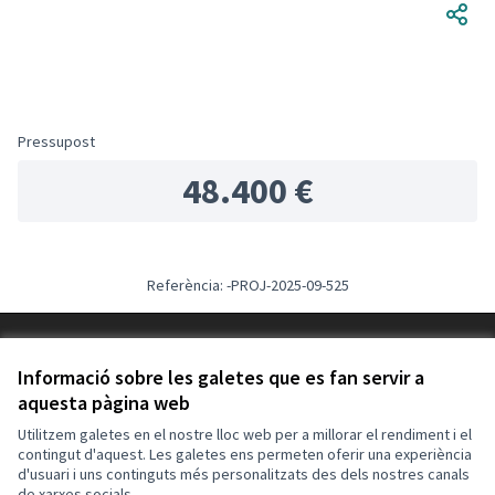
Pressupost
48.400 €
Referència: -PROJ-2025-09-525
Termes i condicions d'ús
Configuració de les galetes
Informació sobre les galetes que es fan servir a
Decidim Calafell a X
Decidim Calafell a Facebook
Decidim Calafell a YouTube
Decidim Calafell a GitHub
aquesta pàgina web
(Enllaç extern)
(Enllaç extern)
(Enllaç extern)
(Enllaç extern)
Utilitzem galetes en el nostre lloc web per a millorar el rendiment i el
contingut d'aquest. Les galetes ens permeten oferir una experiència
d'usuari i uns continguts més personalitzats des dels nostres canals
Amb llicènc
(Enllaç exte
de xarxes socials.