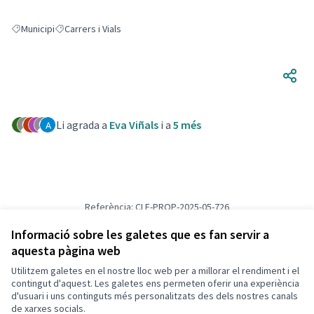
Municipi
Carrers i Vials
Resultats en filtrar per: Municipi
Resultats en filtrar per: Carrers i Vials
Li agrada a
Eva Viñals
i a
5 més
Referència: CLF-PROP-2025-05-726
Versió 3
(de 3)
veure altres versions
Verifica l'empremta digital
Informació sobre les galetes que es fan servir a
aquesta pàgina web
Utilitzem galetes en el nostre lloc web per a millorar el rendiment i el
Termes i condicions d'ús
contingut d'aquest. Les galetes ens permeten oferir una experiència
Configuració de les galetes
d'usuari i uns continguts més personalitzats des dels nostres canals
Decidim Calafell a X
Decidim Calafell a Facebook
Decidim Calafell a YouTube
Decidim Calafell a GitHub
de xarxes socials.