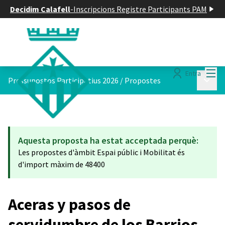
Decidim Calafell
-
Inscripcions Registre Participants PAM
Menú
Entra
Menú p
Pressupostos Participatius 2026
/
Propostes
Aquesta proposta ha estat acceptada perquè:
Les propostes d'àmbit Espai públic i Mobilitat és
d'import màxim de 48400
Aceras y pasos de
servidumbre de los Barrios