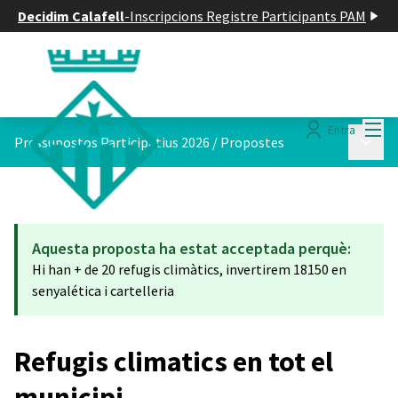
Decidim Calafell
-
Inscripcions Registre Participants PAM
Menú
Entra
Menú p
Pressupostos Participatius 2026
/
Propostes
Aquesta proposta ha estat acceptada perquè:
Hi han + de 20 refugis climàtics, invertirem 18150 en
senyalética i cartelleria
Refugis climatics en tot el
municipi