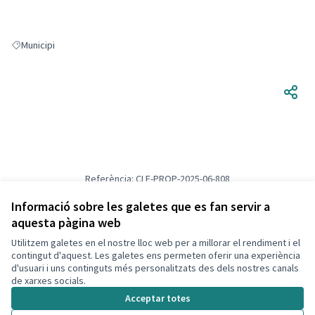
Municipi
Resultats en filtrar per: Municipi
Referència: CLF-PROP-2025-06-808
Versió 1
(de 1)
veure altres versions
Verifica l'empremta digital
Informació sobre les galetes que es fan servir a
aquesta pàgina web
Utilitzem galetes en el nostre lloc web per a millorar el rendiment i el
Termes i condicions d'ús
contingut d'aquest. Les galetes ens permeten oferir una experiència
Configuració de les galetes
d'usuari i uns continguts més personalitzats des dels nostres canals
Decidim Calafell a X
Decidim Calafell a Facebook
Decidim Calafell a YouTube
Decidim Calafell a GitHub
de xarxes socials.
(Enllaç extern)
(Enllaç extern)
(Enllaç extern)
(Enllaç extern)
Acceptar totes