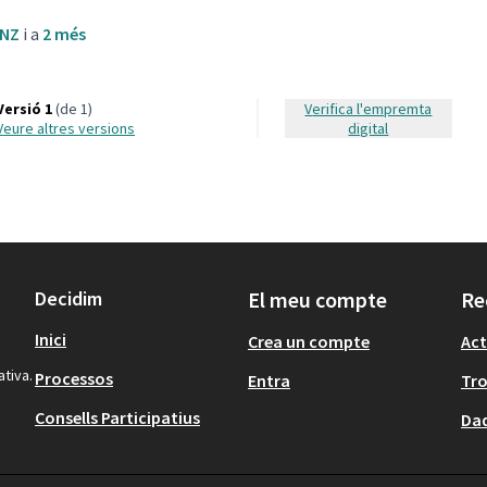
ANZ
i a
2 més
Versió 1
(de 1)
Verifica l'empremta
veure altres versions
digital
Decidim
El meu compte
Re
Inici
Crea un compte
Act
ativa.
Processos
Entra
Tr
Consells Participatius
Dad