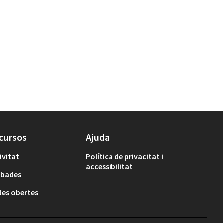
cursos
Ajuda
ivitat
Política de privacitat i
accessibilitat
obades
es obertes