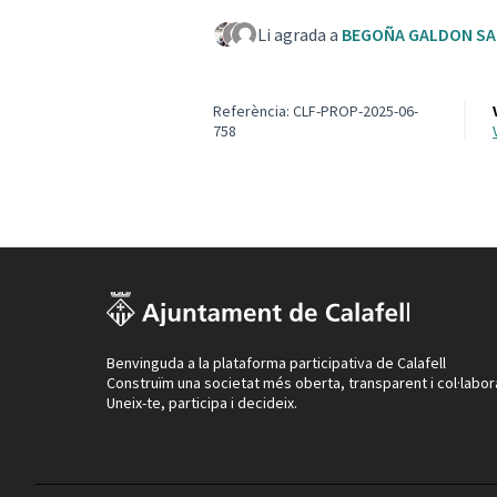
Li agrada a
BEGOÑA GALDON S
Referència: CLF-PROP-2025-06-
758
Benvinguda a la plataforma participativa de Calafell
Construïm una societat més oberta, transparent i col·labor
Uneix-te, participa i decideix.