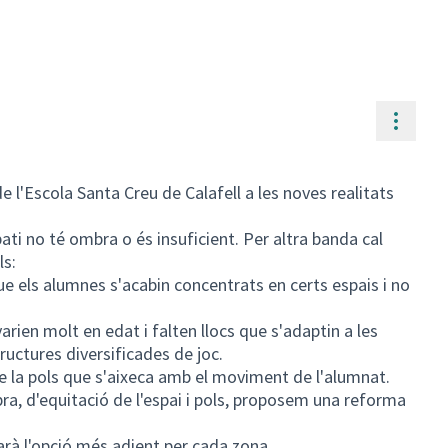
Contr
e l'Escola Santa Creu de Calafell a les noves realitats
ti no té ombra o és insuficient. Per altra banda cal
ls:
e els alumnes s'acabin concentrats en certs espais i no
varien molt en edat i falten llocs que s'adaptin a les
tructures diversificades de joc.
de la pols que s'aixeca amb el moviment de l'alumnat.
a, d'equitació de l'espai i pols, proposem una reforma
rà l'opció més adient per cada zona.