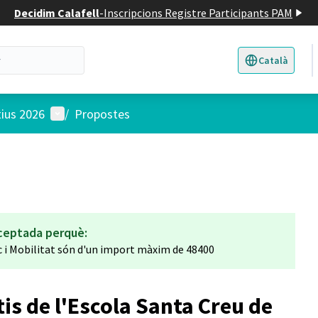
Decidim Calafell
-
Inscripcions Registre Participants PAM
Català
Triar la llengua
E
Menú d'usuari
tius 2026
/
Propostes
ceptada perquè:
c i Mobilitat són d'un import màxim de 48400
is de l'Escola Santa Creu de