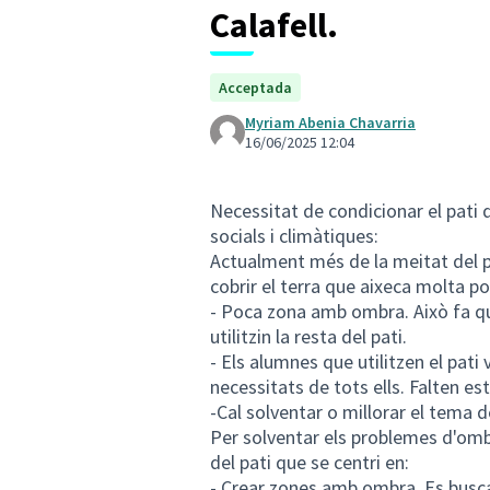
Calafell.
Acceptada
Myriam Abenia Chavarria
16/06/2025 12:04
Necessitat de condicionar el pati d
socials i climàtiques:
Actualment més de la meitat del pa
cobrir el terra que aixeca molta po
- Poca zona amb ombra. Això fa qu
utilitzin la resta del pati.
- Els alumnes que utilitzen el pati 
necessitats de tots ells. Falten es
-Cal solventar o millorar el tema 
Per solventar els problemes d'ombr
del pati que se centri en:
- Crear zones amb ombra. Es busca