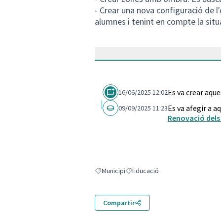
- Crear una nova configuració de l'
alumnes i tenint en compte la situ
Es va crear aqu
16/06/2025 12:02
Es va afegir a a
09/09/2025 11:23
Renovació dels 
Municipi
Educació
Resultats en filtrar per: Municipi
Resultats en filtrar per: Educació
Compartir