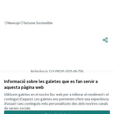
Municipi
Turisme Sostenible
Resultats en filtrar per: Municipi
Resultats en filtrar per: Turisme Sostenible
Referència: CLF-PROP-2025-06-756
Versió 1
(de 1)
veure altres versions
Verifica l'empremta digital
Informació sobre les galetes que es fan servir a
aquesta pàgina web
Utilitzem galetes en el nostre lloc web per a millorar el rendiment i el
Termes i condicions d'ús
contingut d'aquest. Les galetes ens permeten oferir una experiència
Configuració de les galetes
d'usuari i uns continguts més personalitzats des dels nostres canals
Decidim Calafell a X
Decidim Calafell a Facebook
Decidim Calafell a YouTube
Decidim Calafell a GitHub
de xarxes socials.
(Enllaç extern)
(Enllaç extern)
(Enllaç extern)
(Enllaç extern)