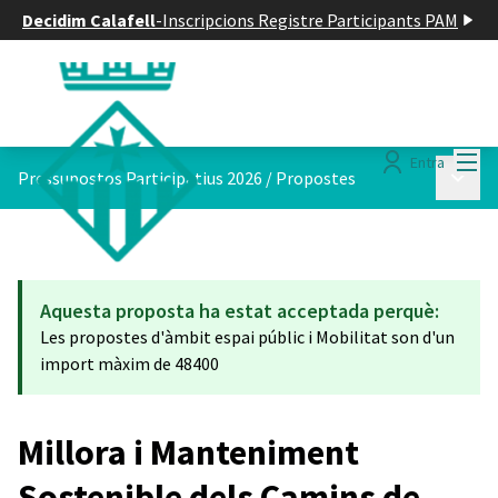
Decidim Calafell
-
Inscripcions Registre Participants PAM
Menú
Entra
Menú p
Pressupostos Participatius 2026
/
Propostes
Aquesta proposta ha estat acceptada perquè:
Les propostes d'àmbit espai públic i Mobilitat son d'un
import màxim de 48400
Millora i Manteniment
Sostenible dels Camins de