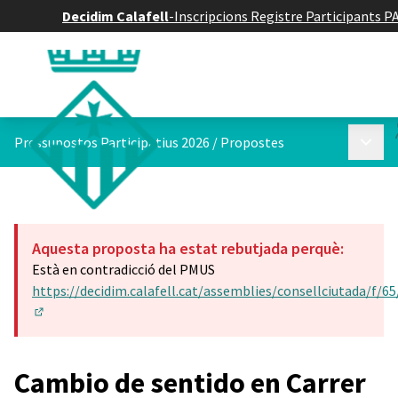
Decidim Calafell
-
Inscripcions Registre Participants P
Menú p
Pressupostos Participatius 2026
/
Propostes
Aquesta proposta ha estat rebutjada perquè:
Està en contradicció del PMUS
https://decidim.calafell.cat/assemblies/consellciutada/f/
(Obrir en una pestanya nova)
Cambio de sentido en Carrer