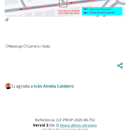
(Enllaç extern)
Municipi
Carrers i Vials
Resultats en filtrar per: Municipi
Resultats en filtrar per: Carrers i Vials
Li agrada a
Iván Amela Caldeiro
Referència: CLF-PROP-2025-06-752
Versió 2
(de 2)
veure altres versions