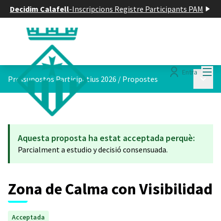
Decidim Calafell
-
Inscripcions Registre Participants PAM
Menú
Entra
Menú p
Pressupostos Participatius 2026
/
Propostes
Aquesta proposta ha estat acceptada perquè:
Parcialment a estudio y decisió consensuada.
Zona de Calma con Visibilidad
Acceptada