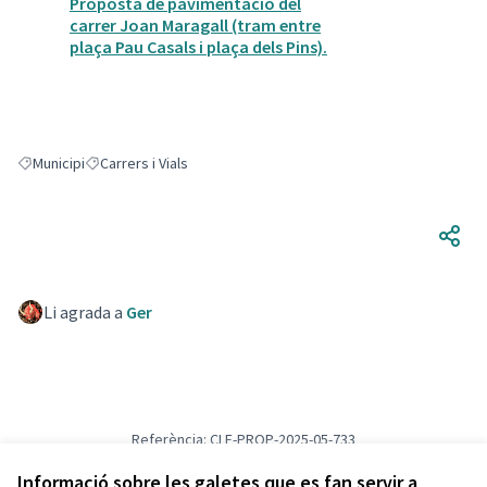
Proposta de pavimentació del
carrer Joan Maragall (tram entre
plaça Pau Casals i plaça dels Pins).
Municipi
Carrers i Vials
Resultats en filtrar per: Municipi
Resultats en filtrar per: Carrers i Vials
Li agrada a
Ger
Referència: CLF-PROP-2025-05-733
Versió 1
(de 1)
veure altres versions
Verifica l'empremta digital
Informació sobre les galetes que es fan servir a