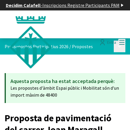
Decidim Calafell
-
Inscripcions Registre Participants PAM
Menú
Entra
Menú p
Pressupostos Participatius 2026
/
Propostes
Aquesta proposta ha estat acceptada perquè:
Les propostes d'àmbit Espai públic i Mobilitat són d'un
import màxim de 48400
Proposta de pavimentació
del carrer Joan Maragall