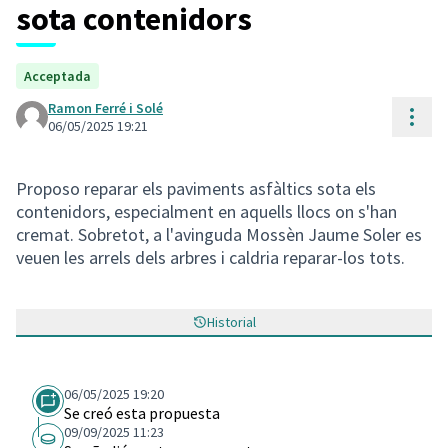
sota contenidors
Acceptada
Ramon Ferré i Solé
Cont
06/05/2025 19:21
Proposo reparar els paviments asfàltics sota els
contenidors, especialment en aquells llocs on s'han
cremat. Sobretot, a l'avinguda Mossèn Jaume Soler es
veuen les arrels dels arbres i caldria reparar-los tots.
Historial
06/05/2025 19:20
Se creó esta propuesta
09/09/2025 11:23