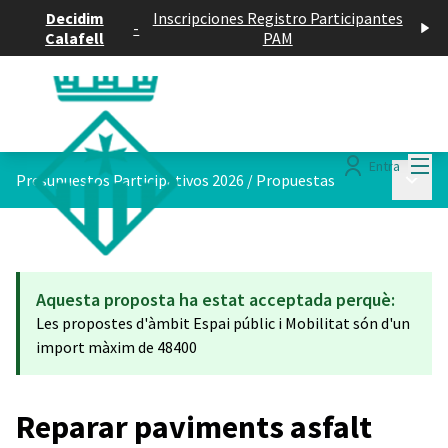
Decidim
Inscripciones Registro Participantes
-
Calafell
PAM
Menú
Entra
Menú p
Presupuestos Participativos 2026
/
Propuestas
Aquesta proposta ha estat acceptada perquè:
Les propostes d'àmbit Espai públic i Mobilitat són d'un
import màxim de 48400
Reparar paviments asfalt