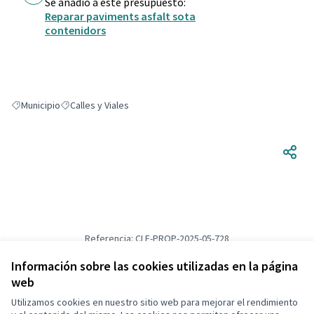
Se añadió a este presupuesto:
Reparar paviments asfalt sota
contenidors
Municipio
Calles y Viales
Resultados al filtrar por: Municipio
Resultados al filtrar por: Calles y Viales
Referencia: CLF-PROP-2025-05-728
Versión 1
(de 1)
ver otras versiones
Verificar huella digital
Información sobre las cookies utilizadas en la página
web
Utilizamos cookies en nuestro sitio web para mejorar el rendimiento
Términos y condiciones de uso