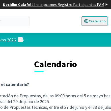
Decidim Calafell
-
Inscripciones Registro Participantes PAM
Castellano
Triar la llengua
E
Menú de usuario
ivos 2026
/
Calendario
 el calendario?
ntación de Propuestas, de las 09:00 horas del 5 de mayo has
ras del 20 de junio de 2025.
io de Propuestas técnicas, entre el 27 de junio y el 28 de juli