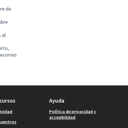
bre de
mbre
 al
erto,
 ecorreo
cursos
Ayuda
ividad
Política de privacidad y
accesibilidad
cuentros