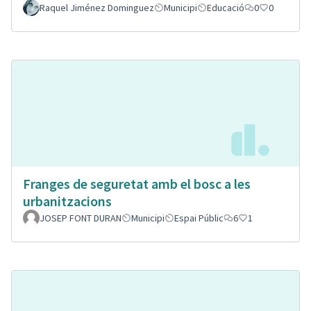
Raquel Jiménez Dominguez
Municipi
Educació
0
0
Franges de seguretat amb el bosc a les
urbanitzacions
JOSEP FONT DURAN
Municipi
Espai Públic
6
1