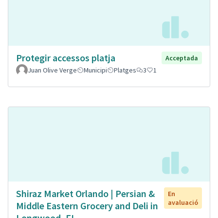
Protegir accessos platja
Acceptada
Juan Olive Verge
Municipi
Platges
3
1
Shiraz Market Orlando | Persian &
En
avaluació
Middle Eastern Grocery and Deli in
Longwood, FL