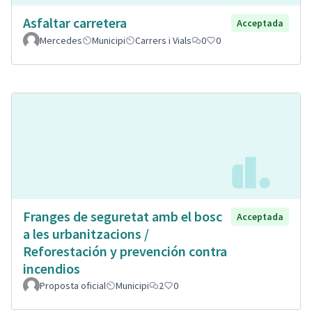
Asfaltar carretera
Acceptada
Mercedes
Municipi
Carrers i Vials
0
0
Franges de seguretat amb el bosc
Acceptada
a les urbanitzacions /
Reforestación y prevención contra
incendios
Proposta oficial
Municipi
2
0