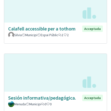
Calafell accessible per a tothom
Acceptada
Silvia
Municipi
Espai Públic
1
2
Sesión informativa/pedagógica.
Acceptada
Menuda
Municipi
0
0