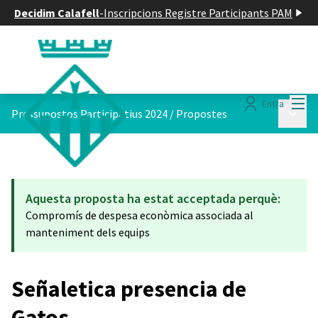
Decidim Calafell
-
Inscripcions Registre Participants PAM
Menú
Entra
Menú p
Pressupostos Participatius 2024
/
Propostes
Aquesta proposta ha estat acceptada perquè:
Compromís de despesa econòmica associada al
manteniment dels equips
Señaletica presencia de
Gatos