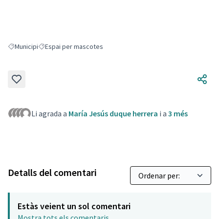
Municipi
Espai per mascotes
Resultats en filtrar per: Municipi
Resultats en filtrar per: Espai per mascotes
Li agrada a
María Jesús duque herrera
i a
3 més
Detalls del comentari
Estàs veient un sol comentari
Mostra tots els comentaris