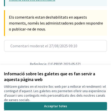
Els comentaris estan deshabilitats en aquests
moments, només les administradores poden respondre
o publicar-ne de nous.
Comentari moderat el 27/08/2025 09:10
Referència: CLF-PROP-2023-05-571
Versió 1
(de 1)
veure altres versions
Verifica l'empremta digital
Informació sobre les galetes que es fan servir a
aquesta pàgina web
Utilitzem galetes en el nostre lloc web per a millorar el rendiment i el
Termes i condicions d'ús
contingut d'aquest. Les galetes ens permeten oferir una experiència
Configuració de les galetes
d'usuari i uns continguts més personalitzats des dels nostres canals
Decidim Calafell a X
Decidim Calafell a Facebook
Decidim Calafell a YouTube
Decidim Calafell a GitHub
de xarxes socials.
(Enllaç extern)
(Enllaç extern)
(Enllaç extern)
(Enllaç extern)
Acceptar totes