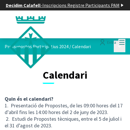
Decidim Calafell
-
Inscripcions Registre Participants PAM
Menú
Entra
Menú p
Pressupostos Participatius 2024
/
Calendari
Calendari
Quin és el calendari?
1. Presentació de Propostes, de les 09:00 hores del 17
d'abril fins les 14:00 hores del 2 de juny de 2023.
2. Estudi de Propostes tècniques, entre el 5 de juliol i
el 31 d’agost de 2023.