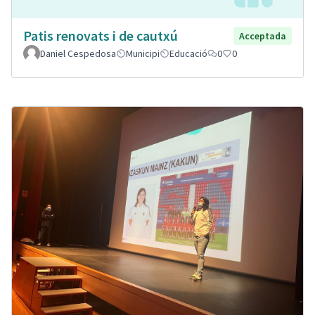
Patis renovats i de cautxú
Acceptada
Daniel Cespedosa
Municipi
Educació
0
0