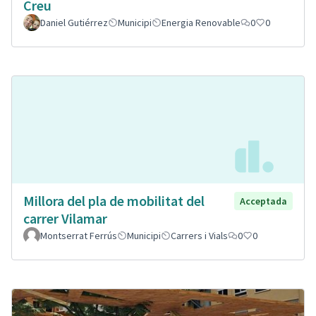
Creu
Daniel Gutiérrez
Municipi
Energia Renovable
0
0
Millora del pla de mobilitat del
Acceptada
carrer Vilamar
Montserrat Ferrús
Municipi
Carrers i Vials
0
0