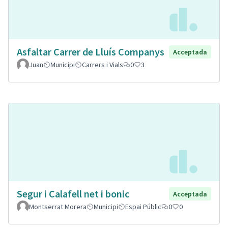
Asfaltar Carrer de Lluís Companys
Acceptada
Juan
Municipi
Carrers i Vials
0
3
Segur i Calafell net i bonic
Acceptada
Montserrat Morera
Municipi
Espai Públic
0
0