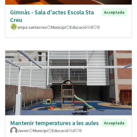
Gimnàs - Sala d'actes Escola Sta
Acceptada
Creu
ampa santacreu
Municipi
Educació
0
0
Mantenir temperatures a les aules
Acceptada
Javier
Municipi
Educació
0
0