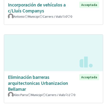
Incorporación de vehículos a
Acceptada
c/Lluís Companys
Antonio
Municipi
Carrers i Vials
0
0
Eliminación barreras
Acceptada
arquitectonicas Urbanizacion
Bellamar
Alex Parra
Municipi
Carrers i Vials
1
0