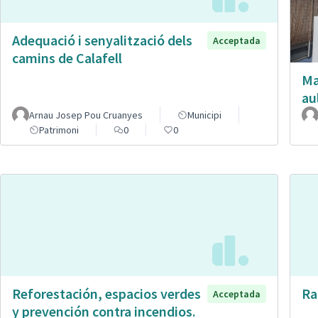
Adequació i senyalització dels
Acceptada
camins de Calafell
Ma
au
Arnau Josep Pou Cruanyes
Municipi
Patrimoni
0
0
Reforestación, espacios verdes
Ra
Acceptada
y prevención contra incendios.