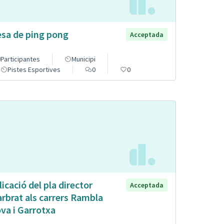
sa de ping pong
Acceptada
Participantes
Municipi
Pistes Esportives
0
0
licació del pla director
Acceptada
arbrat als carrers Rambla
va i Garrotxa