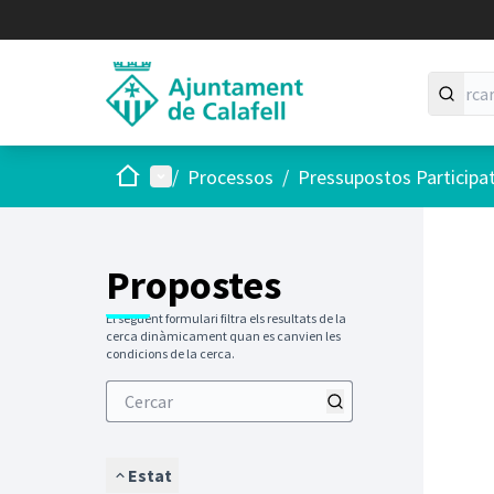
Inici
Menú principal
/
Processos
/
Pressupostos Participa
Saltar
El següen
+
−
Propostes
El següent formulari filtra els resultats de la
cerca dinàmicament quan es canvien les
condicions de la cerca.
Estat