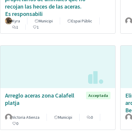
recojan las heces de las aceras.
Es responsabili
Kyra
Municipi
Espai Públic
1
1
Arreglo aceras zona Calafell
El
Acceptada
platja
ar
Be
Victoria Atienza
Municipi
0
0