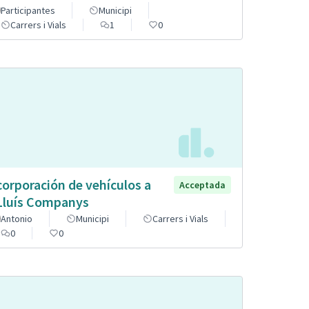
Participantes
Municipi
Carrers i Vials
1
0
corporación de vehículos a
Acceptada
Lluís Companys
Antonio
Municipi
Carrers i Vials
0
0