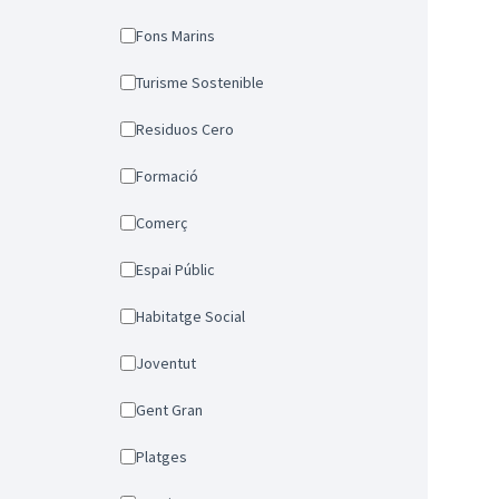
Fons Marins
Turisme Sostenible
Residuos Cero
Formació
Comerç
Espai Públic
Habitatge Social
Joventut
Gent Gran
Platges