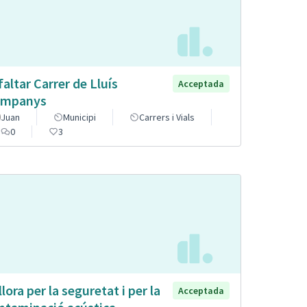
faltar Carrer de Lluís
Acceptada
mpanys
Juan
Municipi
Carrers i Vials
0
3
llora per la seguretat i per la
Acceptada