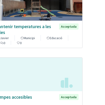
ntenir temperatures a les
Acceptada
les
Javier
Municipi
Educació
0
0
mpes accesibles
Acceptada