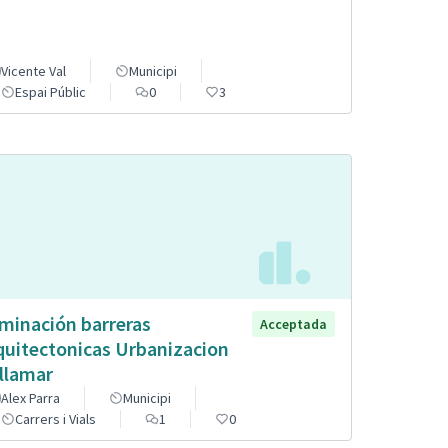
Vicente Val
Municipi
Espai Públic
0
3
iminación barreras
Acceptada
quitectonicas Urbanizacion
llamar
Alex Parra
Municipi
Carrers i Vials
1
0