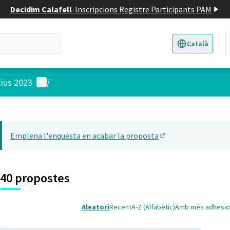
Decidim Calafell
-
Inscripcions Registre Participants PAM
Català
Triar la llengua
E
Menú d'usuari
tius 2023
/
 el mapa
14
t element és un mapa que presenta els components d'aquesta pàgina
Emplena l'enquesta en acabar la proposta
(Obrir en una pesta
40 propostes
Aleatori
Recent
A-Z (Alfabètic)
Amb més adhesio