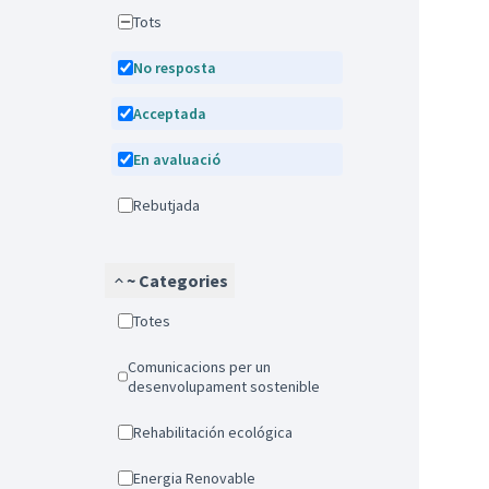
Tots
No resposta
Acceptada
En avaluació
Rebutjada
~ Categories
Totes
Comunicacions per un
desenvolupament sostenible
Rehabilitación ecológica
Energia Renovable