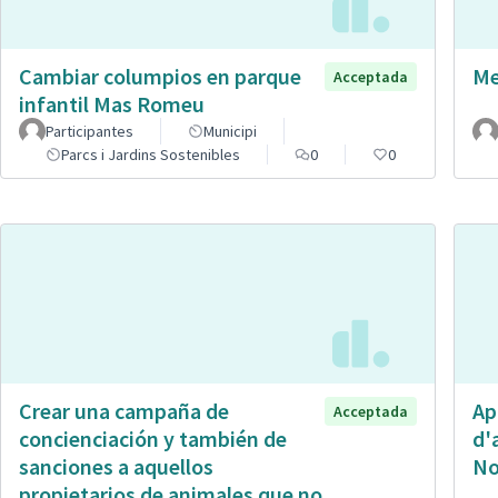
Cambiar columpios en parque
Me
Acceptada
infantil Mas Romeu
Participantes
Municipi
Parcs i Jardins Sostenibles
0
0
Crear una campaña de
Ap
Acceptada
concienciación y también de
d'
sanciones a aquellos
No
propietarios de animales que no