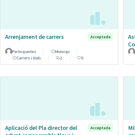
Arrenjament de carrers
As
Acceptada
Co
Participantes
Municipi
Carrers i Vials
2
0
Aplicació del Pla director del
Mi
Acceptada