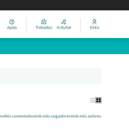
legir el idioma
Ajuda
Trobades
Activitat
Entra
Leaflet
|
©
HERE maps
 com a punts al mapa. L'element es pot fer servir amb un lector 
nya nova)
ns
Més comentades
Amb més seguidores
Amb més autores