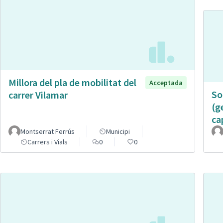
Millora del pla de mobilitat del
Acceptada
So
carrer Vilamar
(g
ca
Montserrat Ferrús
Municipi
Carrers i Vials
0
0