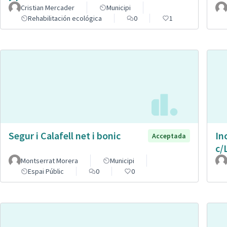
Cristian Mercader
Municipi
Rehabilitación ecológica
0
1
Segur i Calafell net i bonic
In
Acceptada
c/
Montserrat Morera
Municipi
Espai Públic
0
0